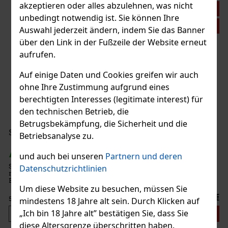
akzeptieren oder alles abzulehnen, was nicht
Rabatt: 21%
unbedingt notwendig ist. Sie können Ihre
Aktion
Auswahl jederzeit ändern, indem Sie das Banner
über den Link in der Fußzeile der Website erneut
aufrufen.
fal 2026 Gran Toro 1/10
Auf einige Daten und Cookies greifen wir auch
st)
ohne Ihre Zustimmung aufgrund eines
berechtigten Interesses (legitimate interest) für
den technischen Betrieb, die
Betrugsbekämpfung, die Sicherheit und die
44.90 €
 Berri 50g
Betriebsanalyse zu.
Bestellen
)
und auch bei unseren
Partnern und deren
ri 50 g – türkischer heller Wasserpfeifentabak
Datenschutzrichtlinien
einer würzigen Mischung aus Himbeeren und
Neu
Um diese Website zu besuchen, müssen Sie
6.40 €
mindestens 18 Jahre alt sein. Durch Klicken auf
„Ich bin 18 Jahre alt” bestätigen Sie, dass Sie
Bestellen
diese Altersgrenze überschritten haben.