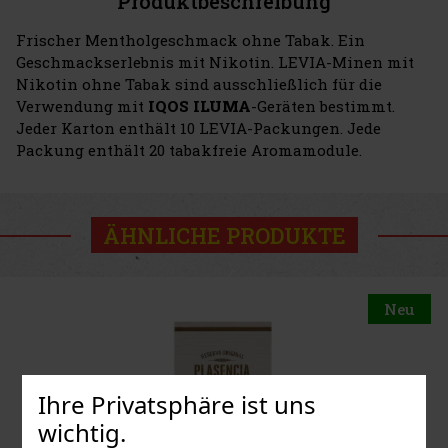
Produktbeschreibung
Frischer Mentholgeschmack ohne Tabak. Ein
Geschmackserlebnis mit Nikotin. LEVIA-Minen mit
Nikotin ohne Tabak sind ausschließlich für die
Verwendung mit
IQOS ILUMA
-Geräten bestimmt.
Jeder Karton enthält 10 LEVIA-Packungen. Jede
Packung enthält 20 tabakfreie Aromamodule.
ÄHNLICHE PRODUKTE
Neu
Ihre Privatsphäre ist uns
wichtig.