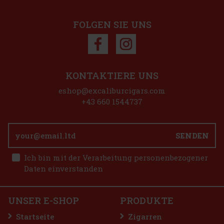
FOLGEN SIE UNS
Rabatt: 50%
Aktion
KONTAKTIERE UNS
Fuerte Sixto I - Hexagono A/T 1/10
eshop@excaliburcigars.com
st)
+43 660 1544737
SENDEN
25.90 €
 BASE PRO - Onyx
Ich bin mit der Verarbeitung personenbezogener
Bestellen
Daten einverstanden
)
UNSER E-SHOP
PRODUKTE
2.99 €
Startseite
Zigarren