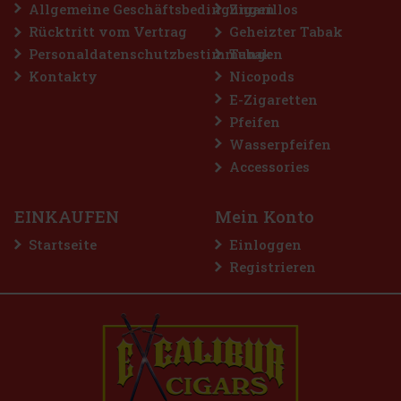
Bestellen
Allgemeine Geschäftsbedingungen
Zigarillos
Rücktritt vom Vertrag
Geheizter Tabak
Personaldatenschutzbestimmungen
Tabak
Rabatt: 50%
Kontakty
Nicopods
Aktion
E-Zigaretten
Pfeifen
Wasserpfeifen
Accessories
EINKAUFEN
Mein Konto
Startseite
Einloggen
Registrieren
 BASE PRO - Gold
)
2.99 €