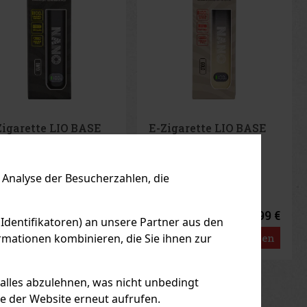
Zigarette LIO BASE
Alec Bradley Prensado
O - Gold
Robusto 1/24
F LAGER
(2 st)
AUF LAGER
(> 5 st)
Analyse der Besucherzahlen, die
2.99 €
7.90 €
7
€ ohne VAT
6.53
€ ohne VAT
 Identifikatoren) an unsere Partner aus den
mationen kombinieren, die Sie ihnen zur
Bestellen
Bestellen
us
Next
 alles abzulehnen, was nicht unbedingt
le der Website erneut aufrufen.