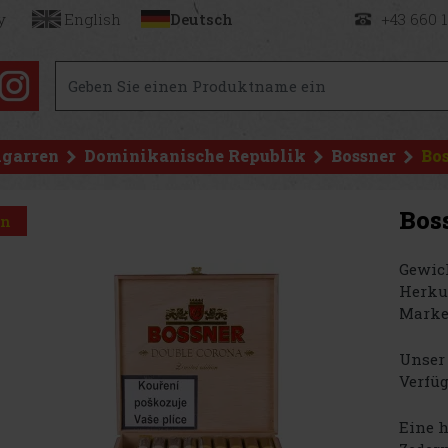
y
English
Deutsch
+43 660 
igarren
Dominikanische Republik
Bossner
Bos
Bos
on
Gewich
Herku
Marke
Unser 
Verfüg
Eine h