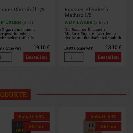
ssner Elizabeth
Bossner Elizabeth
duro 1/5
Claro 1/5
F LAGER
(> 5 st)
AUF LAGER
(> 5 st)
 Bossner Elizabeth
Das Deckblatt „Connecticut“
uro-Zigarren werden in
von Bossner Elizabeth Claro
 Dominikanischen Republik
verleiht der Zigarre einen
estellt. Das Deckblatt ist
sanften und reinen Geschmack
 Connecticut Maduro
sowie ein rundes, zart-
13.10 €
13.10 €
83
€ ohne VAT
10.83
€ ohne VAT
adleaf aus den USA, das
cremiges Aroma mit grasigen
latt stammt aus der
Noten und einem Hauch von
Bestellen
Bestellen
inikanischen Republik
Holz. Zusammensetzung der
 die Einlage besteht aus
Zigarre: Deckblatt –
aken aus der
Connecticut,
us
Next
RODUKTE
Rabatt: 50%
Rabatt: 20%
Aktion
Aktion