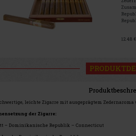
Zeder
Zusam
Repub
Republ
12.48 
PRODUKTDE
Produktbeschr
chwertige, leichte Zigarre mit ausgeprägtem Zedernarom
ensetzung der Zigarre:
tt – Dominikanische Republik – Connecticut