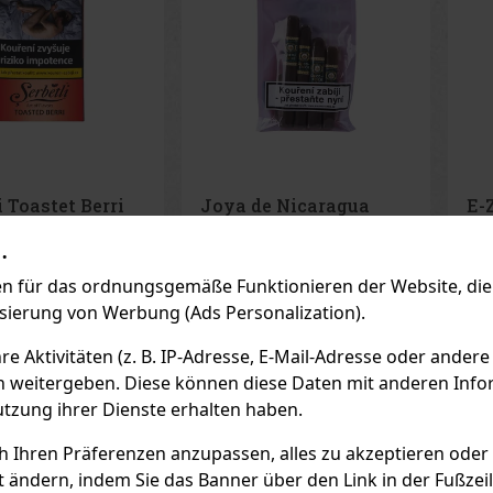
e Nicaragua
E-Zigarette LIO BASE
E-
de Cinco
PRO - Onyx
PR
.
r 4er
AGER
(2 st)
AUF LAGER
(5 st)
AU
 für das ordnungsgemäße Funktionieren der Website, die 
isierung von Werbung (Ads Personalization).
45 €
2.99 €
ne VAT
2.47
€ ohne VAT
2.4
 Aktivitäten (z. B. IP-Adresse, E-Mail-Adresse oder andere
n weitergeben. Diese können diese Daten mit anderen Infor
Bestellen
Bestellen
utzung ihrer Dienste erhalten haben.
Previo
ch Ihren Präferenzen anzupassen, alles zu akzeptieren oder
t ändern, indem Sie das Banner über den Link in der Fußzei