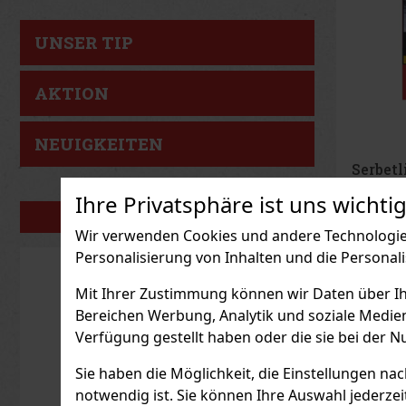
UNSER TIP
AKTION
NEUIGKEITEN
Joya d
Cinco 
Ihre Privatsphäre ist uns wichtig
Sample
AUF L
PORTFOLIO
Wir verwenden Cookies und andere Technologien
Personalisierung von Inhalten und die Personal
37.19
€ oh
Mit Ihrer Zustimmung können wir Daten über Ihre
Bereichen Werbung, Analytik und soziale Medie
Verfügung gestellt haben oder die sie bei der N
Sie haben die Möglichkeit, die Einstellungen na
notwendig ist. Sie können Ihre Auswahl jederzei