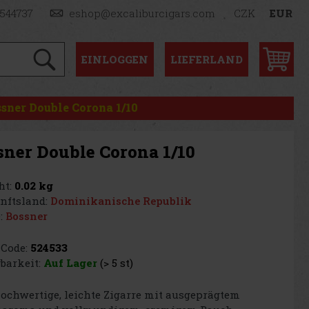
1544737
eshop@excaliburcigars.com
CZK
EUR
EINLOGGEN
LIEFERLAND
sner Double Corona 1/10
sner Double Corona 1/10
t:
0.02 kg
nftsland:
Dominikanische Republik
:
Bossner
Code:
524533
barkeit:
Auf Lager
(> 5 st)
ochwertige, leichte Zigarre mit ausgeprägtem