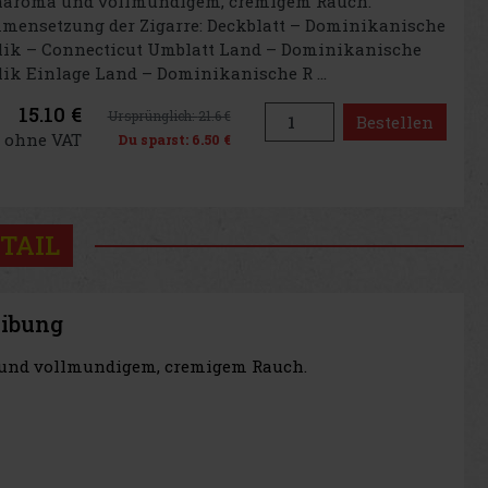
naroma und vollmundigem, cremigem Rauch.
mensetzung der Zigarre: Deckblatt – Dominikanische
lik – Connecticut Umblatt Land – Dominikanische
ik Einlage Land – Dominikanische R ...
15.10 €
Ursprünglich:
21.6 €
Bestellen
€ ohne VAT
Du sparst:
6.50 €
TAIL
eibung
a und vollmundigem, cremigem Rauch.