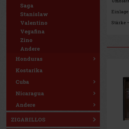
Umblatt
Saga
Einlage
Stanislaw
Valentino
Stärke –
Vegafina
Zino
Andere
Honduras
Kostarika
Cuba
Nicaragua
Andere
ZIGARILLOS