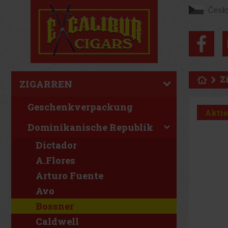
Česk
Z
ZIGARREN
Geschenkverpackung
Akti
Dominikanische Republik
Dictador
A.Flores
Arturo Fuente
Avo
Bossner
Caldwell