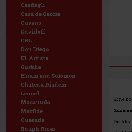
Casdagli
Casa de Garcia
Cusano
Davidoff
DBL
Don Diego
EL Artista
Gurkha
Hiram and Solomon
Chateau Diadem
Leonel
Eine ho
Macanudo
Zusamm
Matilde
Quesada
Deckbla
Rough Rider