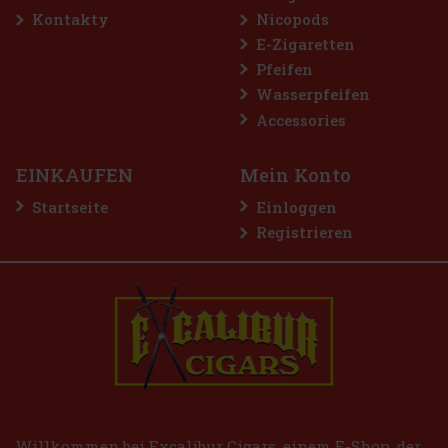
Rabatt: 50%
Kontakty
Nicopods
Aktion
E-Zigaretten
Pfeifen
Wasserpfeifen
Accessories
EINKAUFEN
Mein Konto
Startseite
Einloggen
Registrieren
IO BASE PRO - Gold
 st)
2.99 €
Bestellen
Willkommen bei Excalibur Cigars, einem E-Shop, der