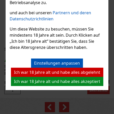
Betriebsanalyse zu.
und auch bei unseren
Partnern und deren
ragua Rosalones Go Pack 5er
Datenschutzrichtlinien
 5 st)
Um diese Website zu besuchen, müssen Sie
 Rosalones Go Pack enthält diese 5 Zigarren: 3x
mindestens 18 Jahre alt sein. Durch Klicken auf
a Robusto 2x Rosalones Connecticut Robusto
„Ich bin 18 Jahre alt” bestätigen Sie, dass Sie
36 €
diese Altersgrenze überschritten haben.
tet Berri 50g
Bestellen
 st)
Einstellungen anpassen
Berri 50 g – türkischer heller Wasserpfeifentabak
ck einer würzigen Mischung aus Himbeeren und
Ich war 18 Jahre alt und habe alles abgelehnt
Ich war 18 Jahre alt und habe alles akzeptiert
6.40 €
Bestellen
Previous
Next
Rabatt: 24%