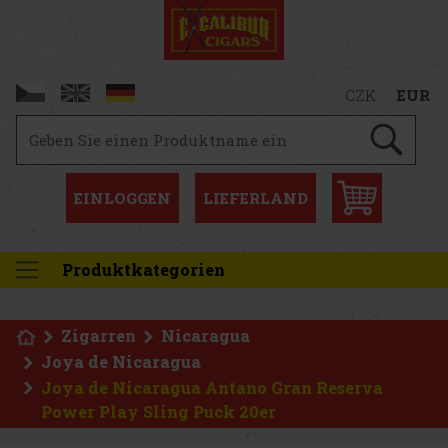
CZK
EUR
EINLOGGEN
LIEFERLAND
Produktkategorien
Zigarren
Nicaragua
Joya de Nicaragua
Joya de Nicaragua Antano Gran Reserva
Power Play Sling Puck 20er