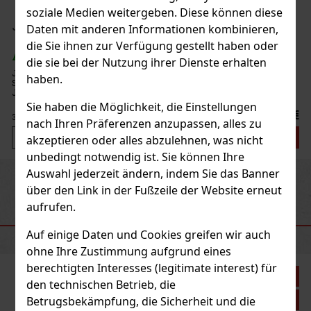
soziale Medien weitergeben. Diese können diese
ragua Line Go Pack 5er
Daten mit anderen Informationen kombinieren,
die Sie ihnen zur Verfügung gestellt haben oder
 5 st)
die sie bei der Nutzung ihrer Dienste erhalten
 Line GO Pack enthält diese 5 Zigarren: 2x JOYA
haben.
x JOYA Red Robusto 2x JOYA Black Robusto 1x
obusto
Sie haben die Möglichkeit, die Einstellungen
42 €
nach Ihren Präferenzen anzupassen, alles zu
Bestellen
akzeptieren oder alles abzulehnen, was nicht
unbedingt notwendig ist. Sie können Ihre
Auswahl jederzeit ändern, indem Sie das Banner
Previous
Next
über den Link in der Fußzeile der Website erneut
aufrufen.
EMPFOHLENE PRODUKTE
Auf einige Daten und Cookies greifen wir auch
ohne Ihre Zustimmung aufgrund eines
berechtigten Interesses (legitimate interest) für
Rabatt: 21%
den technischen Betrieb, die
Aktion
Betrugsbekämpfung, die Sicherheit und die