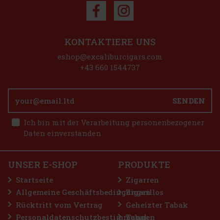
Aktion
KONTAKTIERE UNS
ragua Antaňo Go Pack 5er
eshop@excaliburcigars.com
 5 st)
+43 660 1544737
 Antano Go Pack enthält diese 5 Zigarren: 1x JDN
1x JDN Antano Dark Corojo Robusto 2x JDN
erva Robusto 1x JDN Antano CT Robusto
SENDEN
49 €
LIO BASE PRO - Onyx
Ich bin mit der Verarbeitung personenbezogener
Bestellen
Daten einverstanden
 st)
UNSER E-SHOP
PRODUKTE
2.99 €
Startseite
Zigarren
Bestellen
Allgemeine Geschäftsbedingungen
Zigarillos
Rücktritt vom Vertrag
Geheizter Tabak
Personaldatenschutzbestimmungen
Tabak