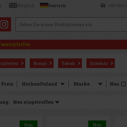
y
English
Deutsch
+43 660 
asserpfeifen
rpfeifen
Bongs
Tabak
Zubehör
Preis
Neu
ung:
Neu
Neu