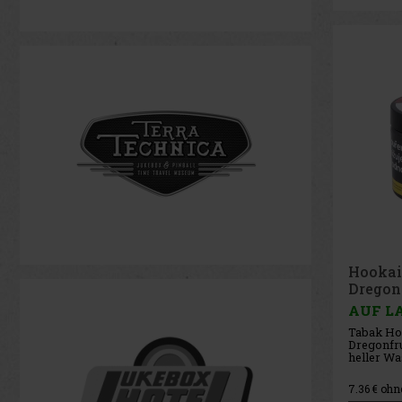
Hookain
Dregon
AUF L
Tabak Hoo
Dregonfru
heller Wa
Sauerkirs
Drachenf
7.36
€ ohn