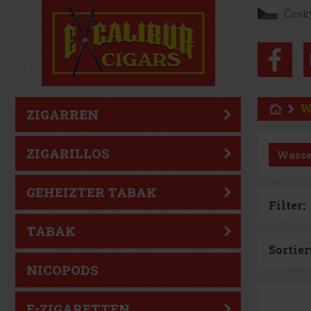
Česk
W
ZIGARREN
ZIGARILLOS
Wasse
GEHEIZTER TABAK
Filter:
TABAK
Sortier
NICOPODS
E-ZIGARETTEN