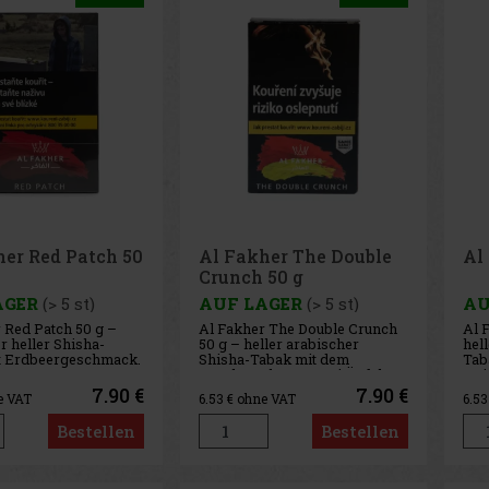
her Red Patch 50
Al Fakher The Double
Al
Crunch 50 g
AGER
(> 5 st)
AUF LAGER
(> 5 st)
AU
 Red Patch 50 g –
Al Fakher The Double Crunch
Al 
r heller Shisha-
50 g – heller arabischer
hel
t Erdbeergeschmack.
Shisha-Tabak mit dem
Tab
Geschmack von zwei Äpfeln.
Hei
7.90 €
7.90 €
e VAT
6.53
€ ohne VAT
6.5
Bestellen
Bestellen