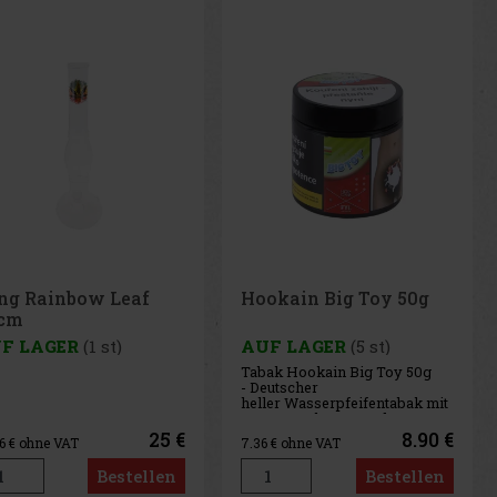
ng Rainbow Leaf
Hookain Big Toy 50g
cm
F LAGER
(1 st)
AUF LAGER
(5 st)
Tabak Hookain Big Toy 50g
- Deutscher
heller Wasserpfeifentabak mit
Wassermelonen- und
Minzgeschmack
25 €
8.90 €
66
€ ohne VAT
7.36
€ ohne VAT
Bestellen
Bestellen