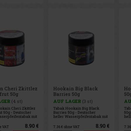
 Cheri Zkittlez
Hookain Big Black
Ho
frut 50g
Barries 50g
50
AGER
(4 st)
AUF LAGER
(3 st)
AU
kain Cheri Zkittlez
Tabak Hookain Big Black
Tab
t 50g - Deutscher
Barries 50g - Deutscher
50g
sserpfeifentabak mit
heller Wasserpfeifentabak mit
hel
ch- und
dem Geschmack von
Lim
ruchtgeschmack.
Waldbeeren, Trauben und
Min
8.90 €
8.90 €
e VAT
7.36
€ ohne VAT
7.3
Minze.