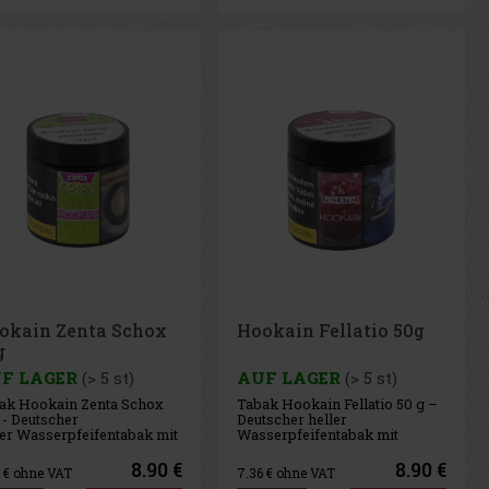
okain Zenta Schox
Hookain Fellatio 50g
g
F LAGER
(> 5 st)
AUF LAGER
(> 5 st)
ak Hookain Zenta Schox
Tabak Hookain Fellatio 50 g –
 - Deutscher
Deutscher heller
ler Wasserpfeifentabak mit
Wasserpfeifentabak mit
etten-, Zitronen- und
Aromen von Melone,
zgeschmack.
Passionsfrucht und
8.90 €
8.90 €
6
€ ohne VAT
7.36
€ ohne VAT
Waldfrüchten.