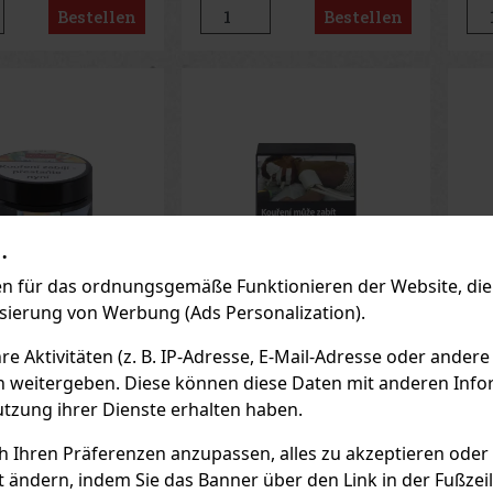
Bestellen
Bestellen
.
 für das ordnungsgemäße Funktionieren der Website, die 
isierung von Werbung (Ads Personalization).
 Aktivitäten (z. B. IP-Adresse, E-Mail-Adresse oder andere
n Punani 50g
Al Fakher Red Smash
Al
n weitergeben. Diese können diese Daten mit anderen Infor
50g
50
utzung ihrer Dienste erhalten haben.
AGER
(5 st)
AUF LAGER
(> 5 st)
AU
okain Punani 50 g –
Al Fakher Red Smash 50g –
Al 
ch Ihren Präferenzen anzupassen, alles zu akzeptieren oder
r
heller arabischer
hel
sserpfeifetabak mit
Wasserpfeifentabak mit
Was
t ändern, indem Sie das Banner über den Link in der Fußzei
assionsfrucht-,
Wassermelonenaroma.
Wal