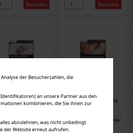
Bestellen
Bestellen
Analyse der Besucherzahlen, die
 Identifikatoren) an unsere Partner aus den
 Fakher Big Purple
Al Fakher Shirley 50g
mationen kombinieren, die Sie ihnen zur
g
F LAGER
(> 5 st)
AUF LAGER
(> 5 st)
Fakher Big Purple 50g –
Al Fakher Shirley 50 g – heller
 alles abzulehnen, was nicht unbedingt
ler arabischer
arabischer
serpfeifentabak mit
Wasserpfeifentabak mit
le der Website erneut aufrufen.
dfruchtaroma.
Kirschgeschmack.