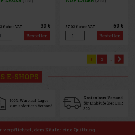
F LAGER
(1 st)
AUF LAGER
(2 st)
65cm
39 €
69 €
23
€ ohne VAT
57.02
€ ohne VAT
Bestellen
Bestellen
1
2
...
S E-SHOPS
Kostenloser Versand
100% Ware auf Lager
für Einkäufe über EUR
zum sofortigen Versand
300
r verpflichtet, dem Käufer eine Quittung