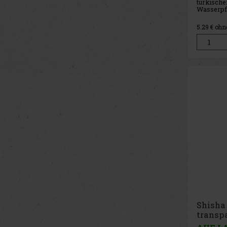
türkische
Wasserpf
Geschmac
Mischung
5.29
€ ohn
Brombeer
Shisha 
transp
1er/45