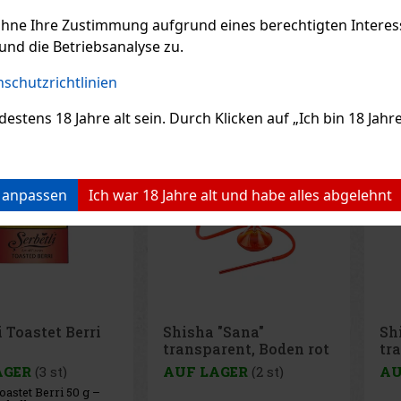
, Ananas- und
8.90 €
7.90 €
e VAT
6.53
€ ohne VAT
6.5
chmack.
ohne Ihre Zustimmung aufgrund eines berechtigten Interesse
Bestellen
Bestellen
und die Betriebsanalyse zu.
schutzrichtlinien
Rabatt: 21%
ens 18 Jahre alt sein. Durch Klicken auf „Ich bin 18 Jahre 
Aktion
n anpassen
Ich war 18 Jahre alt und habe alles abgelehnt
i Toastet Berri
Shisha "Sana"
Sh
transparent, Boden rot
tr
1er/44cm
bl
AGER
(3 st)
AUF LAGER
(2 st)
AU
oastet Berri 50 g –