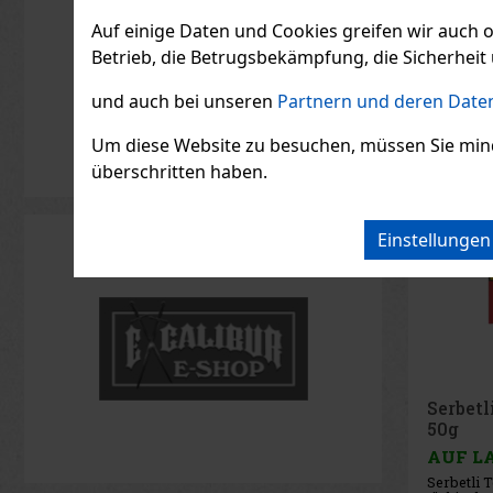
Orangen-
7.36
€ ohn
Minzges
Auf einige Daten und Cookies greifen wir auch 
Betrieb, die Betrugsbekämpfung, die Sicherheit 
und auch bei unseren
Partnern und deren Daten
Um diese Website zu besuchen, müssen Sie mindest
überschritten haben.
Einstellunge
Serbetl
50g
AUF L
Serbetli T