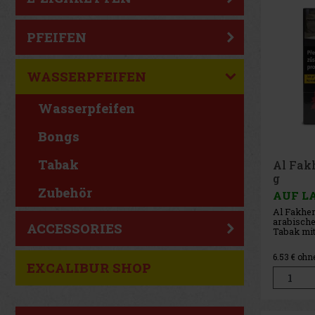
PFEIFEN
WASSERPFEIFEN
Wasserpfeifen
Bongs
Tabak
Al Fak
g
Zubehör
AUF L
Al Fakher
arabische
ACCESSORIES
Tabak mi
6.53
€ ohn
EXCALIBUR SHOP