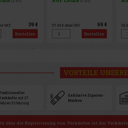
AGER
(3 st)
AUF LAGER
(1 st)
AU
65cm
39 €
69 €
ne VAT
57.02
€ ohne VAT
32.
Bestellen
Bestellen
VORTEILE UNSERE
Traditioneller
Exklusive Zigarren-
Verkäufer
mit 27
Marken
Jahren Erfahrung
z über die Registrierung von Verkäufen ist der Verkäufe