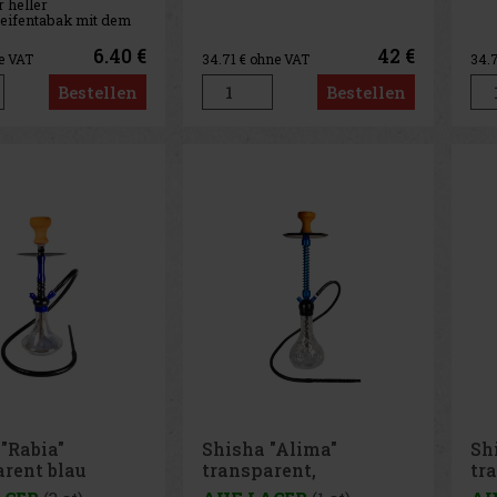
r heller
eifentabak mit dem
k einer würzigen
 aus Himbeeren und
6.40 €
42 €
e VAT
34.71
€ ohne VAT
34.
en.
Bestellen
Bestellen
"Rabia"
Shisha "Alima"
Sh
arent blau
transparent,
tr
cm
Aluminium blau 1er/
1e