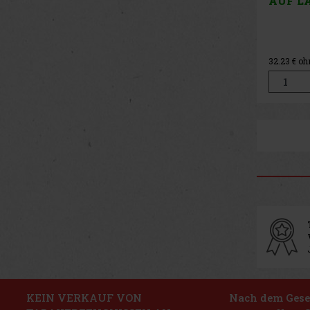
AUF L
32.23
€ oh
KEIN VERKAUF VON
Nach dem Geset