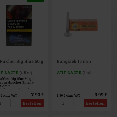
 Fakher Big Blue 50 g
Bongsieb 15 mm
F LAGER
(> 5 st)
AUF LAGER
(1 st)
Fakher Big Blue 50 g –
ler arabischer Shisha-
ak mit
delbeergeschmack.
7.90 €
3.99 €
3
€ ohne VAT
3.30
€ ohne VAT
Bestellen
Bestellen