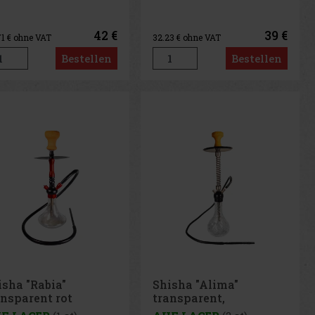
42 €
39 €
71
€ ohne VAT
32.23
€ ohne VAT
Bestellen
Bestellen
isha "Rabia"
Shisha "Alima"
ansparent rot
transparent,
r/45cm
Aluminium silber 1er/