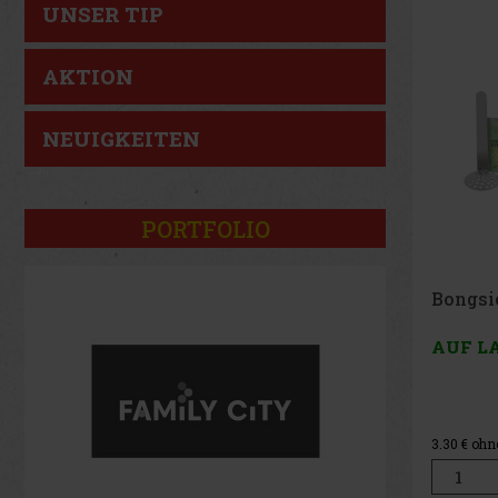
UNSER TIP
AKTION
NEUIGKEITEN
PORTFOLIO
Bongsi
AUF L
3.30
€ ohn