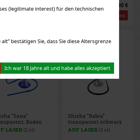
7.90 €
7.90 €
3
€ ohne VAT
6.53
€ ohne VAT
s (legitimate interest) für den technischen
Bestellen
Bestellen
alt” bestätigen Sie, dass Sie diese Altersgrenze
Ich war 18 Jahre alt und habe alles akzeptiert
isha "Sana"
Shisha "Rabia"
ansparent, Boden
transparent schwarz
au 1er/44cm
1er/45cm
F LAGER
(2 st)
AUF LAGER
(3 st)