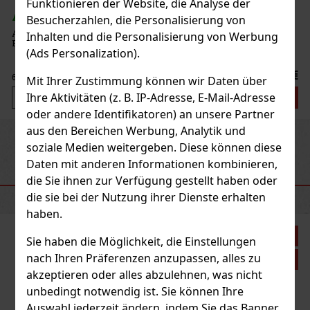
Funktionieren der Website, die Analyse der
AUF LAGER
(> 5 st)
Besucherzahlen, die Personalisierung von
Al Fakher Red Patch 50 g – arabischer heller Shisha-Tabak mit
Inhalten und die Personalisierung von Werbung
Erdbeergeschmack.
(Ads Personalization).
7.90 €
6.53
€ ohne VAT
Mit Ihrer Zustimmung können wir Daten über
Ihre Aktivitäten (z. B. IP-Adresse, E-Mail-Adresse
Bestellen
oder andere Identifikatoren) an unsere Partner
aus den Bereichen Werbung, Analytik und
Previous
Next
Neu
soziale Medien weitergeben. Diese können diese
Daten mit anderen Informationen kombinieren,
die Sie ihnen zur Verfügung gestellt haben oder
EMPFOHLENE PRODUKTE
die sie bei der Nutzung ihrer Dienste erhalten
haben.
Rabatt: 21%
Sie haben die Möglichkeit, die Einstellungen
nach Ihren Präferenzen anzupassen, alles zu
Aktion
akzeptieren oder alles abzulehnen, was nicht
unbedingt notwendig ist. Sie können Ihre
Auswahl jederzeit ändern, indem Sie das Banner
Al Fakher The Double Crunch 50 g