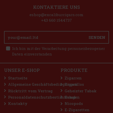
KONTAKTIERE UNS
Hookain Cheri Zkittlez Dregonfrut 50g
eshop@excaliburcigars.com
AUF LAGER
(4 st)
+43 660 1544737
Tabak Hookain Cheri Zkittlez Dregonfrut 50g - Deutscher
heller Wasserpfeifentabak mit Sauerkirsch- und
Drachenfruchtgeschmack.
SENDEN
8.90 €
7.36
€ ohne VAT
E-Zigarette LIO BASE PRO - Onyx
Ich bin mit der Verarbeitung personenbezogener
Bestellen
Daten einverstanden
AUF LAGER
(5 st)
UNSER E-SHOP
PRODUKTE
2.99 €
2.47
€ ohne VAT
Startseite
Zigarren
Bestellen
Allgemeine Geschäftsbedingungen
Zigarillos
Rücktritt vom Vertrag
Geheizter Tabak
Personaldatenschutzbestimmungen
Tabak
Rabatt: 50%
Kontakty
Nicopods
Aktion
E-Zigaretten