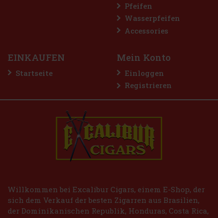
Pfeifen
Wasserpfeifen
Accessories
EINKAUFEN
Mein Konto
Startseite
Einloggen
Registrieren
E-Zigarette LIO BASE PRO - Gold
AUF LAGER
(2 st)
2.99 €
2.47
€ ohne VAT
Bestellen
Willkommen bei Excalibur Cigars, einem E-Shop, der
sich dem Verkauf der besten Zigarren aus Brasilien,
der Dominikanischen Republik, Honduras, Costa Rica,