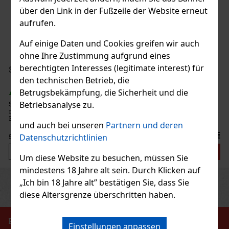
über den Link in der Fußzeile der Website erneut
AUF LAGER
(> 5 st)
aufrufen.
Al Fakher The Double Crunch 50 g – heller arabischer Shisha-
Tabak mit dem Geschmack von zwei Äpfeln.
Auf einige Daten und Cookies greifen wir auch
ohne Ihre Zustimmung aufgrund eines
7.90 €
6.53
€ ohne VAT
berechtigten Interesses (legitimate interest) für
Serbetli Toastet Berri 50g
den technischen Betrieb, die
Bestellen
AUF LAGER
(3 st)
Betrugsbekämpfung, die Sicherheit und die
Serbetli Toastet Berri 50 g – türkischer heller Wasserpfeifentabak
Betriebsanalyse zu.
mit dem Geschmack einer würzigen Mischung aus Himbeeren und
Neu
Brombeeren.
und auch bei unseren
Partnern und deren
6.40 €
Datenschutzrichtlinien
5.29
€ ohne VAT
Bestellen
Um diese Website zu besuchen, müssen Sie
mindestens 18 Jahre alt sein. Durch Klicken auf
Previous
Next
„Ich bin 18 Jahre alt” bestätigen Sie, dass Sie
Rabatt: 24%
diese Altersgrenze überschritten haben.
Aktion
KEIN VERKAUF VON TABAKERZEUGNISSEN AN
Einstellungen anpassen