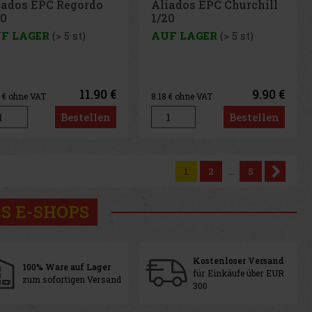
iados EPC Regordo
Aliados EPC Churchill
20
1/20
F LAGER
(> 5 st)
AUF LAGER
(> 5 st)
11.90 €
9.90 €
3
€ ohne VAT
8.18
€ ohne VAT
Bestellen
Bestellen
1
2
...
5
S E-SHOPS
Kostenloser Versand
100% Ware auf Lager
für Einkäufe über EUR
zum sofortigen Versand
300