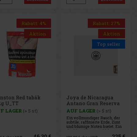
Rabatt: 4%
Rabatt: 27%
Aktion
Aktion
Top seller
nston Red tabák
Joya de Nicaragua
2g U_TT
Antano Gran Reserva
Power Play Sling Puck
F LAGER
(> 5 st)
AUF LAGER
(> 5 st)
20er
Ein vollmundiger Rauch, der
subtile, raffinierte Erde, Zimt
und blumige Noten bietet. Ein
dunkles, öliges Deckblatt
bedeckt die Premium-Einlage
46.30 €
225 €