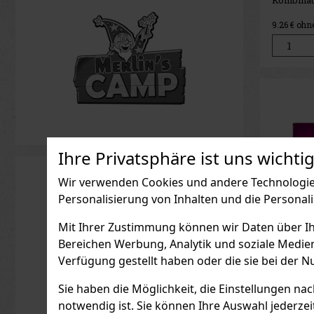
nicaragua
und Umbla
9.26
€ ohn
Genuss. 
sich durc
von Nüsse
Holz aus.
durch ei
Ihre Privatsphäre ist uns wichtig
Wir verwenden Cookies und andere Technologien
Personalisierung von Inhalten und die Personal
Mit Ihrer Zustimmung können wir Daten über Ihre
Bereichen Werbung, Analytik und soziale Medie
Verfügung gestellt haben oder die sie bei der N
Bossne
Claro 1
Sie haben die Möglichkeit, die Einstellungen na
AUF L
notwendig ist. Sie können Ihre Auswahl jederzei