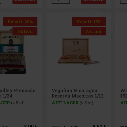
Rabatt: 20%
Rabatt: 19%
Aktion
Aktion
radley Prensado
Vegafina Nicaragua
Wi
o 1/24
Reserva Maestros 1/12
16
AGER
(> 5 st)
AUF LAGER
(> 5 st)
AU
7.90 €
8.50 €