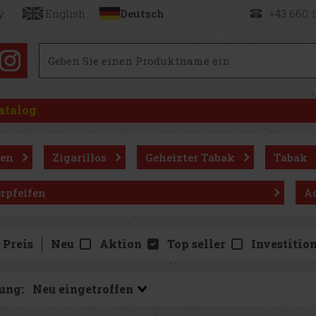
y
English
Deutsch
+43 660 
atalog
ren
Zigarillos
Geheizter Tabak
Tabak
rpfeifen
Ac
Preis
Neu
Aktion
Top seller
Investitio
ung: