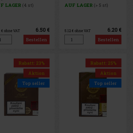
F LAGER
(4 st)
AUF LAGER
(> 5 st)
6.50 €
6.20 €
7
€ ohne VAT
5.12
€ ohne VAT
Bestellen
Bestellen
Rabatt: 23%
Rabatt: 25%
Aktion
Aktion
Top seller
Top seller