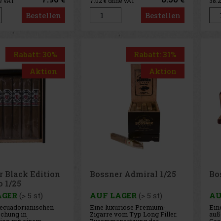
e VAT
7.02
€ ohne VAT
38.
Bestellen
Bestellen
Rabatt: 30%
Rabatt: 31%
Aktion
Aktion
r Black Edition
Bossner Admiral 1/25
Bo
o 1/25
AGER
(> 5 st)
AUF LAGER
(> 5 st)
AU
 ecuadorianischen
Eine luxuriöse Premium-
Ein
chung in
Zigarre vom Typ Long Filler.
auß
ion mit einem
Zusammensetzung der
Ges