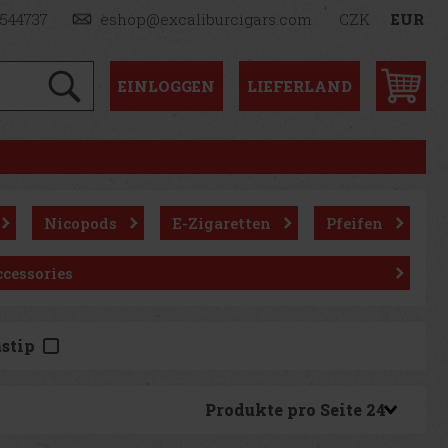
1544737
eshop@excaliburcigars.com
CZK
EUR
EINLOGGEN
LIEFERLAND
Nicopods
E-Zigaretten
Pfeifen
cessories
nstip
Produkte pro Seite