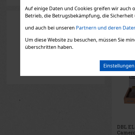
Das Deckb
von Bossn
Auf einige Daten und Cookies greifen wir auch 
verleiht 
sanften 
Betrieb, die Betrugsbekämpfung, die Sicherheit 
sowie ein
10.83
€ oh
cremiges
Noten un
und auch bei unseren
Partnern und deren Daten
Holz. Zu
Zigarre: 
Um diese Website zu besuchen, müssen Sie mindest
Connectic
überschritten haben.
Einstellunge
DBL EL
Camero