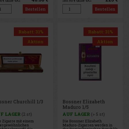
26
€ ohne VAT
185.95
€ ohne VAT
dieser nicaraguanischen Puro.
Die in Nicaragua
Bestellen
Bestellen
handgefertigte Joya de
Nicaragua Antano Gran
Reserva baut a
Rabatt: 31%
Rabatt: 31%
Aktion
Aktion
ssner Churchill 1/3
Bossner Elizabeth
Maduro 1/5
F LAGER
(2 st)
AUF LAGER
(> 5 st)
e Zigarre mit einem
Die Bossner Elizabeth
ergewöhnlichen
Maduro-Zigarren werden in
chmacksprofil. Sie
der Dominikanischen Republik