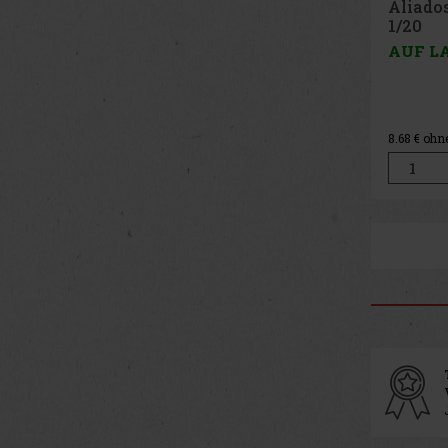
Aliado
1/20
AUF L
8.68
€ ohn