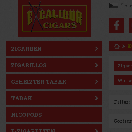
Česk
K
ZIGARREN
ZIGARILLOS
Zigar
Wasse
GEHEIZTER TABAK
TABAK
Filter:
NICOPODS
Sortier
E-ZIGARETTEN