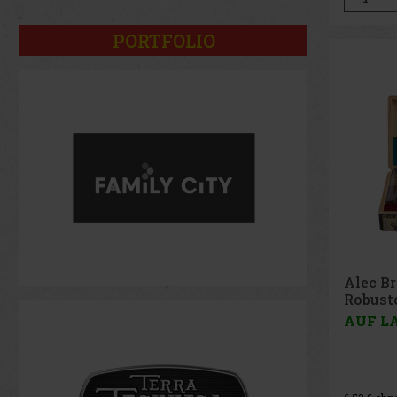
PORTFOLIO
Alec B
Robust
AUF L