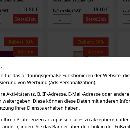
nischen Deckblatt
Zigarre: Deckblatt – Ecuador
zei
tt ist dies ein wahrer
Umblatt Land– Nicaragua
dom
11.20 €
19.10 €
e VAT
15.79
€ ohne VAT
15.
Das Aroma zeichnet
Einlage Land – Nicaragua
typ
h deutliche Noten
Stärke – 2/5
Ges
Bestellen
Bestellen
n, Erdigkeit und
kub
 Dieses Aroma wird
sie
ne angeneh
vol
Rabatt: 31%
Rabatt: 30%
Aktion
Aktion
.
 für das ordnungsgemäße Funktionieren der Website, die 
isierung von Werbung (Ads Personalization).
 Aktivitäten (z. B. IP-Adresse, E-Mail-Adresse oder andere
n weitergeben. Diese können diese Daten mit anderen Infor
utzung ihrer Dienste erhalten haben.
r Elizabeth
Bossner Double Corona
Bo
/5
1/10
ch Ihren Präferenzen anzupassen, alles zu akzeptieren oder
AGER
(> 5 st)
AUF LAGER
(> 5 st)
AU
t ändern, indem Sie das Banner über den Link in der Fußzei