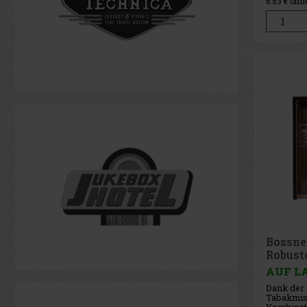
6.53
€ ohn
Bossne
Robust
AUF L
Dank der
Tabakmis
Kombinat