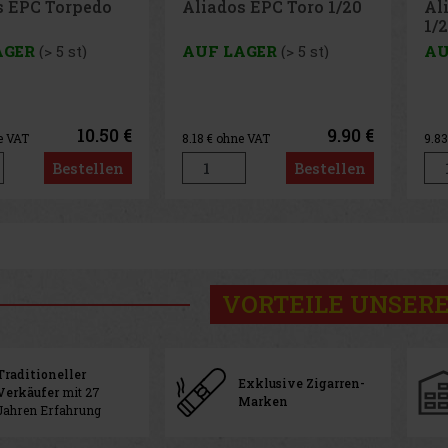
s EPC Torpedo
Aliados EPC Toro 1/20
Al
1/
AGER
(> 5 st)
AUF LAGER
(> 5 st)
AU
10.50 €
9.90 €
e VAT
8.18
€ ohne VAT
9.8
Bestellen
Bestellen
VORTEILE UNSERE
Traditioneller
Exklusive Zigarren-
Verkäufer
mit 27
Marken
Jahren Erfahrung