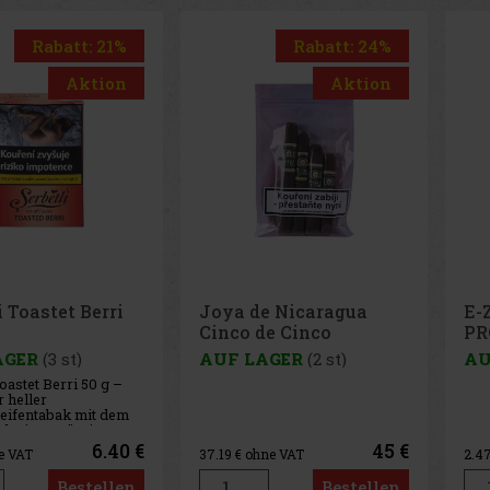
Rabatt: 21%
Rabatt: 24%
Aktion
Aktion
i Toastet Berri
Joya de Nicaragua
E-
Cinco de Cinco
PR
Sampler 4er
AGER
(3 st)
AUF LAGER
(2 st)
AU
oastet Berri 50 g –
r heller
eifentabak mit dem
k einer würzigen
 aus Himbeeren und
6.40 €
45 €
e VAT
37.19
€ ohne VAT
2.4
en.
Bestellen
Bestellen