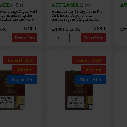
Cigars
AGER
(> 5 st)
AUF LAGER
(2 st)
AU
schichtige Zigarre ist
Humidor für 48 Zigarren. Die
dige Ergänzung der
DBL Extra Viejo ist eine
enfamilie und wird
hervorragende Zigarre, die
iert begeistern. Sie
sofort Aufmerksamkeit erregt
i Deckblattvarianten
und Respekt einflößt. Ihr
6.20 €
329 €
e VAT
271.90
€ ohne VAT
5.3
cut, Cameroon,
wunderschönes Deckblatt aus
rhältlich und besteht
mexikanischem Arapiraca-
Bestellen
Bestellen
r Mischung
Tabak ist glatt und seidig und
iger Tabake, die a
hat einen dunklen, öligen Glan
Rabatt: 23%
Rabatt: 25%
Aktion
Aktion
Top seller
Top seller