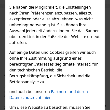
Sie haben die Möglichkeit, die Einstellungen
nach Ihren Präferenzen anzupassen, alles zu
akzeptieren oder alles abzulehnen, was nicht
unbedingt notwendig ist. Sie können Ihre
Auswahl jederzeit ändern, indem Sie das Banner
über den Link in der Fußzeile der Website erneut
aufrufen.
Auf einige Daten und Cookies greifen wir auch
ohne Ihre Zustimmung aufgrund eines
berechtigten Interesses (legitimate interest) für
den technischen Betrieb, die
Gletscher Prise Snuff 10g
Betrugsbekämpfung, die Sicherheit und die
Betriebsanalyse zu.
AUF LAGER
(> 5 st)
und auch bei unseren
Partnern und deren
Der ideale Schnupftabak, mild und frisch mit seinem einzigartig
komponierten Aroma und kolumbianischem Öl.
Datenschutzrichtlinien
2.90 €
Um diese Website zu besuchen, müssen Sie
2.40
€ ohne VAT