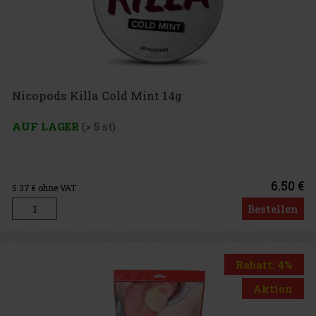
Nicopods Killa Cold Mint 14g
AUF LAGER
(> 5 st)
6.50 €
5.37
€ ohne VAT
Bestellen
Rabatt: 4%
Aktion