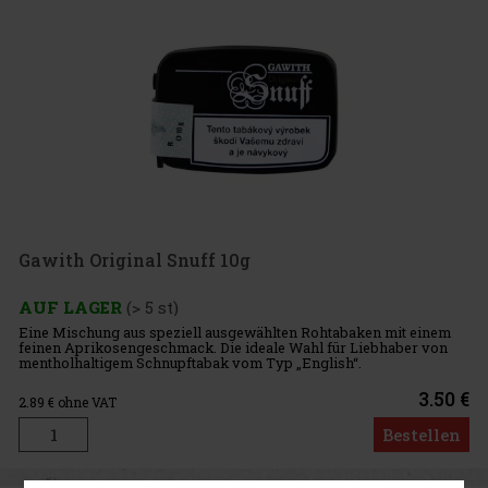
Gawith Original Snuff 10g
AUF LAGER
(> 5 st)
Eine Mischung aus speziell ausgewählten Rohtabaken mit einem
feinen Aprikosengeschmack. Die ideale Wahl für Liebhaber von
mentholhaltigem Schnupftabak vom Typ „English“.
3.50 €
2.89
€ ohne VAT
Bestellen