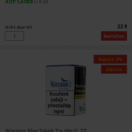
AUF LAGER
(> 5 st)
22 €
18.18
€ ohne VAT
Bestellen
Rabatt: 4%
Aktion
Winston Blue Tabák Tin 69g U_TT