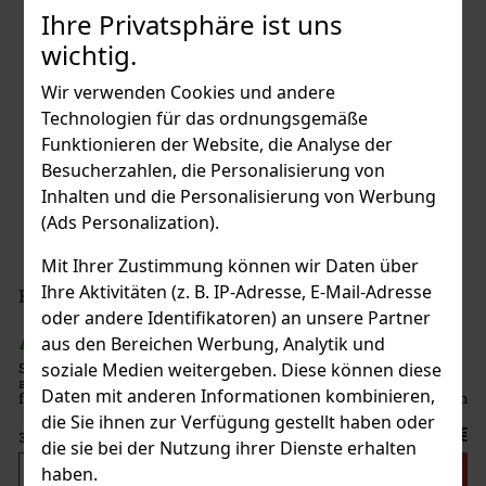
Ihre Privatsphäre ist uns
wichtig.
Wir verwenden Cookies und andere
Technologien für das ordnungsgemäße
Funktionieren der Website, die Analyse der
Besucherzahlen, die Personalisierung von
Inhalten und die Personalisierung von Werbung
(Ads Personalization).
Mit Ihrer Zustimmung können wir Daten über
Ihre Aktivitäten (z. B. IP-Adresse, E-Mail-Adresse
Red Bull Strong Snuff 10g
oder andere Identifikatoren) an unsere Partner
aus den Bereichen Werbung, Analytik und
AUF LAGER
(> 5 st)
soziale Medien weitergeben. Diese können diese
Sehr fein gemahlener Schnupftabak „englischer Art“ mit einem
ausgeprägten Geschmack nach frischem natürlichem Menthol und
Daten mit anderen Informationen kombinieren,
fruchtigen, blumigen und würzigen Ölen aus den südlichen Ländern
Europas, hergestellt nach einem original deutschen Rezept.
die Sie ihnen zur Verfügung gestellt haben oder
3.70 €
3.06
€ ohne VAT
die sie bei der Nutzung ihrer Dienste erhalten
Bestellen
haben.