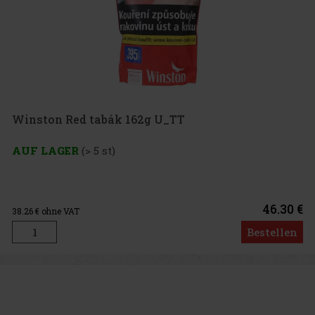
Winston Red tabák 162g U_TT
AUF LAGER
(> 5 st)
46.30 €
38.26
€ ohne VAT
Bestellen