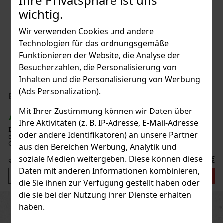
Ihre Privatsphäre ist uns
wichtig.
Wir verwenden Cookies und andere
Technologien für das ordnungsgemäße
Funktionieren der Website, die Analyse der
Besucherzahlen, die Personalisierung von
Inhalten und die Personalisierung von Werbung
(Ads Personalization).
Black Edition Robusto 1/25
Mit Ihrer Zustimmung können wir Daten über
GER
(> 5 st)
Ihre Aktivitäten (z. B. IP-Adresse, E-Mail-Adresse
cuadorianischen Tabakmischung in Kombination mit
oder andere Identifikatoren) an unsere Partner
aguanischen Deckblatt und Umblatt ist dies ein wahrer
 Aroma zeichnet sich durch deutliche Noten von
aus den Bereichen Werbung, Analytik und
igkeit und Holz aus. Dieses Aroma wird durch eine
soziale Medien weitergeben. Diese können diese
11.20 €
VAT
Daten mit anderen Informationen kombinieren,
Bestellen
die Sie ihnen zur Verfügung gestellt haben oder
die sie bei der Nutzung ihrer Dienste erhalten
Previous
Next
haben.
Rabatt: 31%