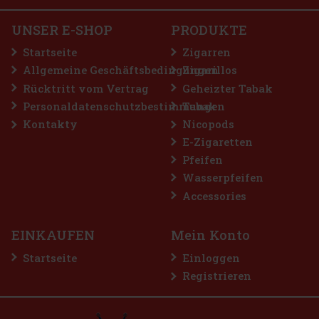
UNSER E-SHOP
PRODUKTE
2.99 €
VAT
Startseite
Zigarren
Bestellen
Allgemeine Geschäftsbedingungen
Zigarillos
Rücktritt vom Vertrag
Geheizter Tabak
Personaldatenschutzbestimmungen
Tabak
Rabatt: 50%
Kontakty
Nicopods
Aktion
E-Zigaretten
Pfeifen
Wasserpfeifen
Accessories
EINKAUFEN
Mein Konto
Startseite
Einloggen
Registrieren
tte LIO BASE PRO - Gold
GER
(2 st)