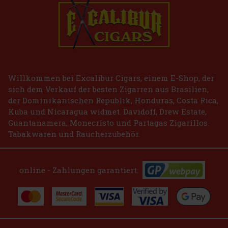
2.99 €
VAT
Bestellen
Willkommen bei Excalibur Cigars, einem E-Shop, der
sich dem Verkauf der besten Zigarren aus Brasilien,
der Dominikanischen Republik, Honduras, Costa Rica,
Kuba und Nicaragua widmet. Davidoff, Drew Estate,
Guantanamera, Monecristo und Partagas Zigarillos.
Tabakwaren und Raucherzubehör.
online - Zahlungen garantiert: