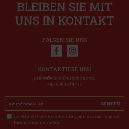
Rabatt: 31%
BLEIBEN SIE MIT
Aktion
45 €
 VAT
UNS IN KONTAKT
Bestellen
FOLGEN SIE UNS
Rabatt: 50%
Aktion
KONTAKTIERE UNS
Elizabeth Claro 1/5
eshop@excaliburcigars.com
GER
(> 5 st)
+43 660 1544737
tt „Connecticut“ von Bossner Elizabeth Claro verleiht
 einen sanften und reinen Geschmack sowie ein rundes,
ges Aroma mit grasigen Noten und einem Hauch von
mensetzung der Zigarre: Deckblatt – Connecticut,
SENDEN
13.10 €
 VAT
tte LIO BASE PRO - Onyx
Ich bin mit der Verarbeitung personenbezogener
Bestellen
Daten einverstanden
GER
(5 st)