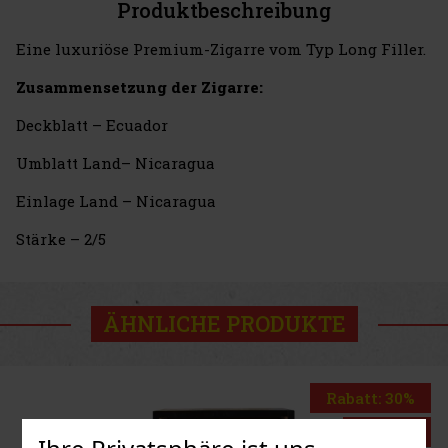
Produktbeschreibung
Eine luxuriöse Premium-Zigarre vom Typ Long Filler.
Zusammensetzung der Zigarre:
Deckblatt – Ecuador
Umblatt Land– Nicaragua
Einlage Land – Nicaragua
Stärke – 2/5
ÄHNLICHE PRODUKTE
Rabatt: 30%
Aktion