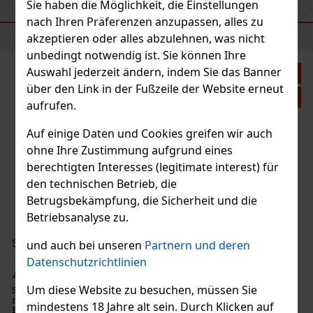
Aktion
Sie haben die Möglichkeit, die Einstellungen
EMPFOHLENE PRODUKTE
nach Ihren Präferenzen anzupassen, alles zu
akzeptieren oder alles abzulehnen, was nicht
unbedingt notwendig ist. Sie können Ihre
Auswahl jederzeit ändern, indem Sie das Banner
Rabatt: 21%
über den Link in der Fußzeile der Website erneut
Aktion
aufrufen.
Auf einige Daten und Cookies greifen wir auch
Churchill 1/3
ohne Ihre Zustimmung aufgrund eines
berechtigten Interesses (legitimate interest) für
GER
(2 st)
den technischen Betrieb, die
e mit einem außergewöhnlichen Geschmacksprofil. Sie
Betrugsbekämpfung, die Sicherheit und die
ch durch den für dominikanische Zigarren so typischen
amtigen Geschmack aus. Dank ihrer kubanischen
Betriebsanalyse zu.
fügt sie jedoch auch über einen vollmundigen
19.10 €
 VAT
Toastet Berri 50g
und auch bei unseren
Partnern und deren
Bestellen
Datenschutzrichtlinien
GER
(3 st)
Um diese Website zu besuchen, müssen Sie
astet Berri 50 g – türkischer heller Wasserpfeifentabak
schmack einer würzigen Mischung aus Himbeeren und
Rabatt: 31%
mindestens 18 Jahre alt sein. Durch Klicken auf
n.