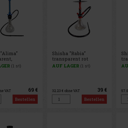
 "Alima"
Shisha "Rabia"
Sh
arent,
transparent rot
tr
ium blau 1er/
1er/45cm
Al
AGER
(1 st)
AUF LAGER
(1 st)
AU
65
69 €
39 €
hne VAT
32.23
€ ohne VAT
57.
Bestellen
Bestellen