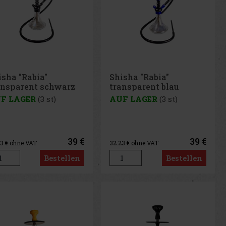
isha "Rabia"
Shisha "Rabia"
ansparent schwarz
transparent blau
r/45cm
1er/45cm
F LAGER
(3 st)
AUF LAGER
(3 st)
39 €
39 €
23
€ ohne VAT
32.23
€ ohne VAT
Bestellen
Bestellen