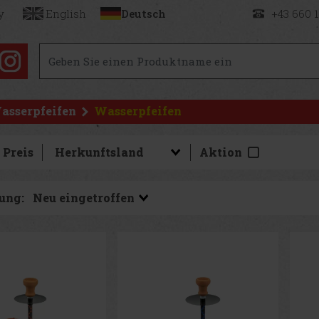
y
English
Deutsch
+43 660 
asserpfeifen
Wasserpfeifen
Preis
Aktion
ung: