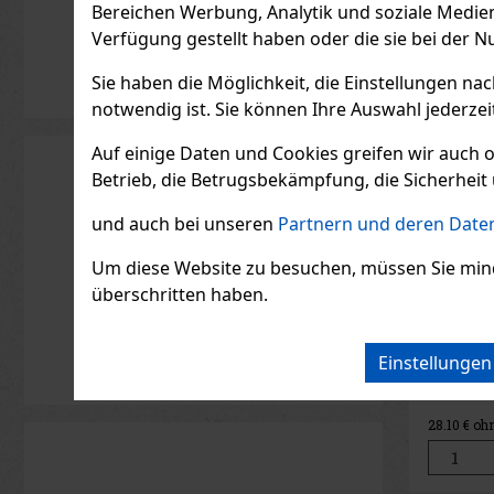
Bereichen Werbung, Analytik und soziale Medie
Verfügung gestellt haben oder die sie bei der N
Sie haben die Möglichkeit, die Einstellungen na
notwendig ist. Sie können Ihre Auswahl jederzei
Auf einige Daten und Cookies greifen wir auch 
Betrieb, die Betrugsbekämpfung, die Sicherheit 
und auch bei unseren
Partnern und deren Daten
Um diese Website zu besuchen, müssen Sie mindest
Hookah
überschritten haben.
36 cm 2
Alukof
AUF L
Einstellunge
28.10
€ oh