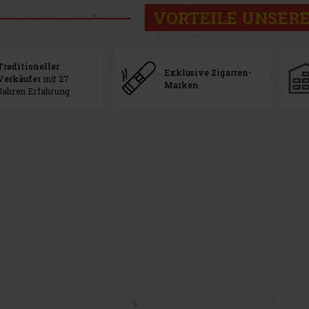
VORTEILE UNSERE
Traditioneller
Exklusive Zigarren-
Verkäufer
mit 27
Marken
Jahren Erfahrung