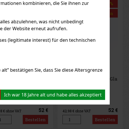
mationen kombinieren, die Sie ihnen zur
Rabatt: 35%
Rabatt: 35%
Aktion
Aktion
 alles abzulehnen, was nicht unbedingt
le der Website erneut aufrufen.
s (legitimate interest) für den technischen
alt” bestätigen Sie, dass Sie diese Altersgrenze
dern-Shisha
Modern-Shisha
sserpfeife"Vase"Glas
Wasserpfeife"Vase"Glas
t 52cm
blau 52cm
F LAGER
(1 st)
AUF LAGER
(1 st)
Ich war 18 Jahre alt und habe alles akzeptiert
52 €
52 €
98
€ ohne VAT
42.98
€ ohne VAT
Bestellen
Bestellen