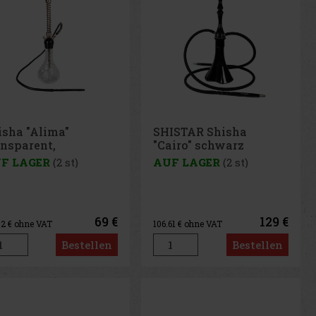
isha "Alima"
SHISTAR Shisha
ansparent,
"Cairo" schwarz
uminium silber 1er/
2er/65cm
F LAGER
(2 st)
AUF LAGER
(2 st)
cm
69 €
129 €
02
€ ohne VAT
106.61
€ ohne VAT
Bestellen
Bestellen