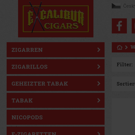
Česk
W
ZIGARREN
Filter:
ZIGARILLOS
GEHEIZTER TABAK
Sortier
TABAK
NICOPODS
E-ZIGARETTEN