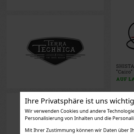
SHISTA
"Cairo"
2er/65
AUF L
Ihre Privatsphäre ist uns wichtig
139.67
€ o
Wir verwenden Cookies und andere Technologien
Personalisierung von Inhalten und die Personal
Mit Ihrer Zustimmung können wir Daten über Ihre