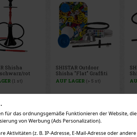
R Shisha
SHISTAR Outdoor
SH
 schwarz/rot
Shisha "Flat" Graffiti
Sh
cm
1er
Ca
AGER
(1 st)
AUF LAGER
(> 5 st)
AU
.
169 €
59 €
hne VAT
48.76
€ ohne VAT
48.
 für das ordnungsgemäße Funktionieren der Website, die 
Bestellen
Bestellen
isierung von Werbung (Ads Personalization).
 Aktivitäten (z. B. IP-Adresse, E-Mail-Adresse oder andere