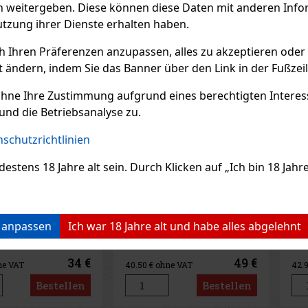
n weitergeben. Diese können diese Daten mit anderen Infor
Rabatt: 38%
utzung ihrer Dienste erhalten haben.
Aktion
ch Ihren Präferenzen anzupassen, alles zu akzeptieren oder
t ändern, indem Sie das Banner über den Link in der Fußzei
ohne Ihre Zustimmung aufgrund eines berechtigten Interesse
und die Betriebsanalyse zu.
schutzrichtlinien
ens 18 Jahre alt sein. Durch Klicken auf „Ich bin 18 Jahre 
 Wasserpfeife
Modern Shisha
Mo
er grün im
Wasserpfeife "Iped"
Wa
fer
blau/gold 2er/48cm
ro
AGER
(> 5 st)
AUF LAGER
(1 st)
AU
n anpassen
Ich war 18 Jahre alt und habe alles abgelehnt
34 €
49 €
ne VAT
40.50
€ ohne VAT
42.
Bestellen
Bestellen