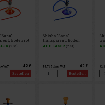
 "Sana"
Shisha "Sana"
Sh
rent, Boden rot
transparent, Boden
tr
cm
blau 1er/44cm
1e
AGER
(2 st)
AUF LAGER
(2 st)
AU
42 €
42 €
ne VAT
34.71
€ ohne VAT
32.
Bestellen
Bestellen