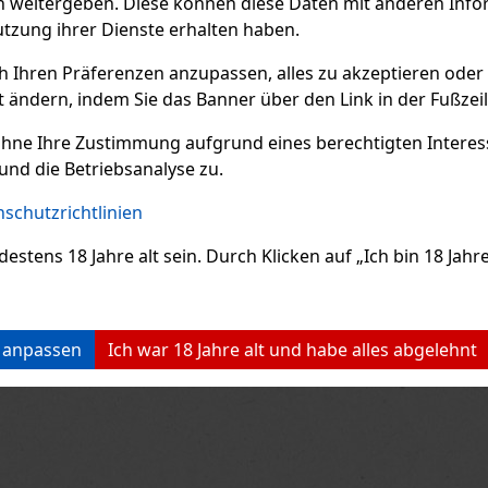
n weitergeben. Diese können diese Daten mit anderen Infor
Previo
utzung ihrer Dienste erhalten haben.
ch Ihren Präferenzen anzupassen, alles zu akzeptieren oder
t ändern, indem Sie das Banner über den Link in der Fußzei
ohne Ihre Zustimmung aufgrund eines berechtigten Interesse
und die Betriebsanalyse zu.
schutzrichtlinien
ens 18 Jahre alt sein. Durch Klicken auf „Ich bin 18 Jahre 
n anpassen
Ich war 18 Jahre alt und habe alles abgelehnt