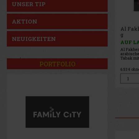
UNSER TIP
AKTION
Al Fakher Red Patch 50
Al Fak
g
Crunch
NEUIGKEITEN
AUF LAGER
(> 5 st)
AUF L
Al Fakher Red Patch 50 g –
Al Fakhe
arabischer heller Shisha-
50 g – h
Tabak mit Erdbeergeschmack.
Shisha-
Geschma
PORTFOLIO
7.90 €
6.53
€ ohne VAT
6.53
€ oh
Bestellen