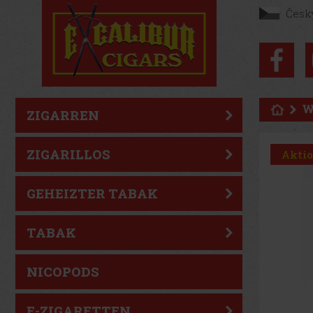
Česk
W
ZIGARREN
ZIGARILLOS
Akti
GEHEIZTER TABAK
TABAK
NICOPODS
E-ZIGARETTEN