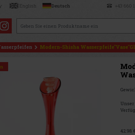
y
English
Deutsch
+43 660 
asserpfeifen
Modern-Shisha Wasserpfeife"Vase"Gl
Mod
on
Was
Gewich
Unser 
Verfüg
42.98 