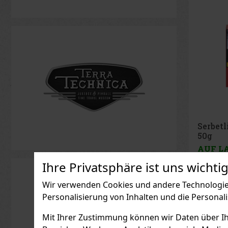
Rabatt: 21%
Aktion
Serbetli Toastet Berri
Joya 
50g
Cinco 
Sample
AUF LAGER
(3 st)
AUF L
Serbetli Toastet Berri 50 g –
Ihre Privatsphäre ist uns wichtig
türkischer heller
Wasserpfeifentabak mit dem
Geschmack einer würzigen
Wir verwenden Cookies und andere Technologien
Mischung aus Himbeeren und
6.40 €
5.29
€ ohne VAT
37.19
€ o
Personalisierung von Inhalten und die Personal
Brombeeren.
Bestellen
Mit Ihrer Zustimmung können wir Daten über Ihre