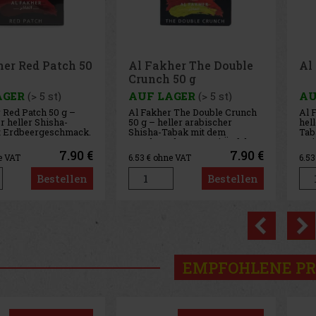
her The Double
Al Fakher Big Blue 50 g
B
 50 g
AGER
(> 5 st)
AUF LAGER
(> 5 st)
A
r The Double Crunch
Al Fakher Big Blue 50 g –
eller arabischer
heller arabischer Shisha-
Tabak mit dem
Tabak mit
ck von zwei Äpfeln.
Heidelbeergeschmack.
7.90 €
7.90 €
ne VAT
6.53
€ ohne VAT
3.
Bestellen
Bestellen
Previo
EMPFOHLENE P