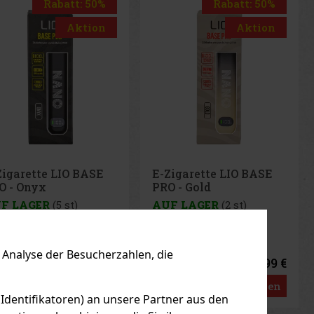
Rabatt: 50%
Aktion
Zigarette LIO BASE
O - Gold
UF LAGER
(2 st)
Analyse der Besucherzahlen, die
2.99 €
47
€ ohne VAT
Bestellen
 Identifikatoren) an unsere Partner aus den