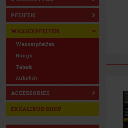
PFEIFEN
WASSERPFEIFEN
Wasserpfeifen
Bongs
Tabak
Zubehör
Neu
ACCESSORIES
EXCALIBUR SHOP