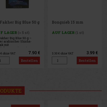
ongsieb 15 mm
UF LAGER
(1 st)
3.99 €
30
€ ohne VAT
Bestellen
us
Next
RODUKTE