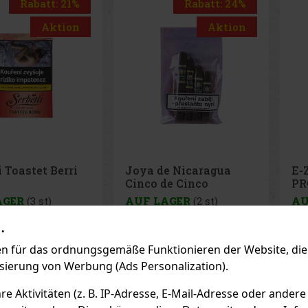
Rabatt: 24%
Rabatt: 50%
Aktion
Aktion
de Nicaragua
E-Zigarette LIO BASE
E-
de Cinco
PRO - Onyx
PR
r 4er
AGER
(2 st)
AUF LAGER
(5 st)
A
.
 für das ordnungsgemäße Funktionieren der Website, die 
45 €
2.99 €
hne VAT
2.47
€ ohne VAT
2.
isierung von Werbung (Ads Personalization).
Bestellen
Bestellen
 Aktivitäten (z. B. IP-Adresse, E-Mail-Adresse oder andere