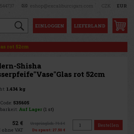
1544737
eshop@excaliburcigars.com
CZK
EUR
EINLOGGEN
LIEFERLAND
as rot 52cm
ern-Shisha
serpfeife"Vase"Glas rot 52cm
t:
1.434 kg
Code:
535605
barkeit:
Auf Lager
(1 st)
52 €
Ursprünglich:
79.5 €
Bestellen
€ ohne VAT
Du sparst:
27.50 €