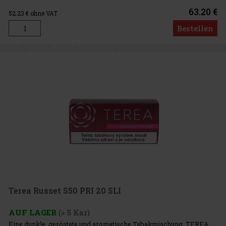
TEREA-Schachteln. Jede Schachtel enthält 20 Tabakkapseln.
Intensität – 4/10
63.20 €
52.23
€ ohne VAT
Bestellen
Terea Russet S50 PRI 20 SLI
AUF LAGER
(> 5 Kar)
Eine dunkle, geröstete und aromatische Tabakmischung. TEREA