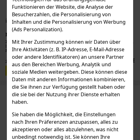
Funktionieren der Website, die Analyse der
Besucherzahlen, die Personalisierung von
iSENZIA Sunrise Lemon Crush náplň
Inhalten und die Personalisierung von Werbung
(Ads Personalization).
NICHT LAGERND
Mit Ihrer Zustimmung können wir Daten über
Zitronengeschmack ohne Tabak. Geschmackserlebnis mit Nikotin.
ISENZIA-Füllungen sind nur für die Verwendung mit dem Gerät
Ihre Aktivitäten (z. B. IP-Adresse, E-Mail-Adresse
Pulze bestimmt. Eine Packung enthält 20 Nachfüllungen. Der
Karton enthält 10 Packungen.
oder andere Identifikatoren) an unsere Partner
35.80 €
29.59
€ ohne VAT
aus den Bereichen Werbung, Analytik und
Produktdetail
soziale Medien weitergeben. Diese können diese
Daten mit anderen Informationen kombinieren,
die Sie ihnen zur Verfügung gestellt haben oder
die sie bei der Nutzung ihrer Dienste erhalten
haben.
Sie haben die Möglichkeit, die Einstellungen
nach Ihren Präferenzen anzupassen, alles zu
akzeptieren oder alles abzulehnen, was nicht
unbedingt notwendig ist. Sie können Ihre