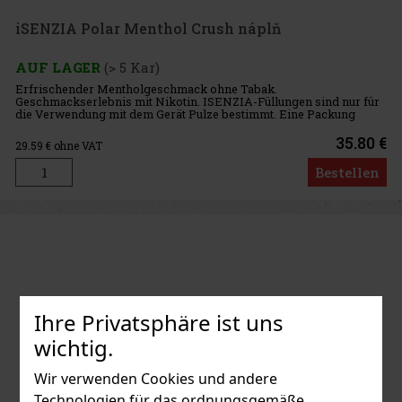
iSENZIA Polar Menthol Crush náplň
AUF LAGER
(> 5 Kar)
Erfrischender Mentholgeschmack ohne Tabak.
Geschmackserlebnis mit Nikotin. ISENZIA-Füllungen sind nur für
die Verwendung mit dem Gerät Pulze bestimmt. Eine Packung
enthält 20 Nachfüllungen. Der Karton enthält 10 Packungen.
35.80 €
29.59
€ ohne VAT
Bestellen
Ihre Privatsphäre ist uns
wichtig.
Wir verwenden Cookies und andere
Technologien für das ordnungsgemäße