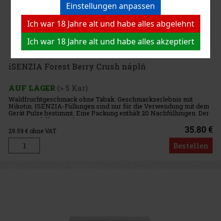
Einstellungen anpassen
Ich war 18 Jahre alt und habe alles abgelehnt
Ich war 18 Jahre alt und habe alles akzeptiert
iSENZIA Forest Berry Crush náplň
AUF LAGER
(> 5 Kar)
Waldfruchtgeschmack ohne Tabak. Geschmackserlebnis mit
Nikotin. ISENZIA-Füllungen sind nur für die Verwendung mit dem
Gerät Pulze bestimmt. Eine Packung enthält 20 Nachfüllungen. Der
Karton enthält 10 Packungen.
35.80 €
29.59
€ ohne VAT
Bestellen