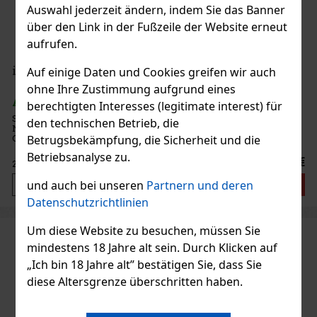
Auswahl jederzeit ändern, indem Sie das Banner
über den Link in der Fußzeile der Website erneut
aufrufen.
iSENZIA Summer Watermelon Crush náplň
Auf einige Daten und Cookies greifen wir auch
ohne Ihre Zustimmung aufgrund eines
AUF LAGER
(> 5 Kar)
berechtigten Interesses (legitimate interest) für
Süßer Melonengeschmack ohne Tabak. Geschmackserlebnis mit
den technischen Betrieb, die
Nikotin. ISENZIA-Füllungen sind nur für die Verwendung mit dem
Gerät Pulze bestimmt. Eine Packung enthält 20 Nachfüllungen. Der
Betrugsbekämpfung, die Sicherheit und die
Karton enthält 10 Packungen.
Betriebsanalyse zu.
35.80 €
29.59
€ ohne VAT
Bestellen
und auch bei unseren
Partnern und deren
Datenschutzrichtlinien
Um diese Website zu besuchen, müssen Sie
mindestens 18 Jahre alt sein. Durch Klicken auf
„Ich bin 18 Jahre alt” bestätigen Sie, dass Sie
diese Altersgrenze überschritten haben.