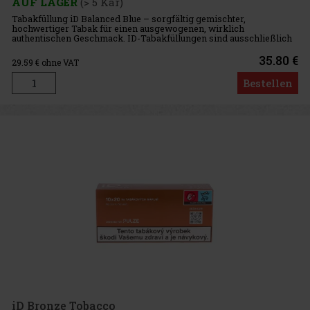
AUF LAGER
(> 5 Kar)
Tabakfüllung iD Balanced Blue – sorgfältig gemischter,
hochwertiger Tabak für einen ausgewogenen, wirklich
authentischen Geschmack. ID-Tabakfüllungen sind ausschließlich
für die Verwendung mit dem Gerät Pulze bestimmt. Jeder Karton
enthält 10 Schacht
35.80 €
29.59
€ ohne VAT
Bestellen
iD Bronze Tobacco