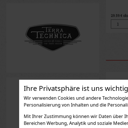
35.80 €
29.59
€ ohne VAT
29.59
€ o
Bestellen
Rabatt: 21%
Ihre Privatsphäre ist uns wichtig
Aktion
Wir verwenden Cookies und andere Technologien
Personalisierung von Inhalten und die Personal
Mit Ihrer Zustimmung können wir Daten über Ihre
Bereichen Werbung, Analytik und soziale Medie