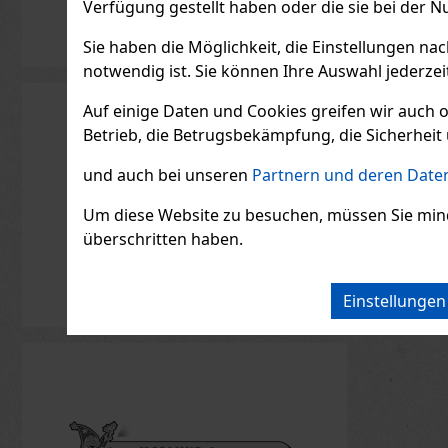
Verfügung gestellt haben oder die sie bei der N
Sie haben die Möglichkeit, die Einstellungen na
notwendig ist. Sie können Ihre Auswahl jederzei
Serbetli Toastet Berri
Joya d
50g
Cinco 
Auf einige Daten und Cookies greifen wir auch 
Sample
AUF LAGER
(3 st)
AUF L
Betrieb, die Betrugsbekämpfung, die Sicherheit 
Serbetli Toastet Berri 50 g –
türkischer heller
und auch bei unseren
Partnern und deren Daten
Wasserpfeifentabak mit dem
Geschmack einer würzigen
Mischung aus Himbeeren und
6.40 €
5.29
€ ohne VAT
37.19
€ o
Um diese Website zu besuchen, müssen Sie mindest
Brombeeren.
überschritten haben.
Bestellen
Einstellunge