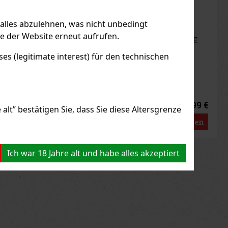
 alles abzulehnen, was nicht unbedingt
le der Website erneut aufrufen.
Zigarette LIO BASE
O - Gold
s (legitimate interest) für den technischen
F LAGER
(2 st)
2.99 €
47
€ ohne VAT
alt” bestätigen Sie, dass Sie diese Altersgrenze
Bestellen
us
Next
Ich war 18 Jahre alt und habe alles akzeptiert