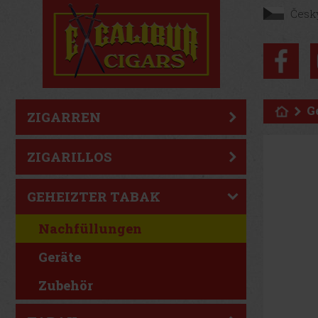
Česk
G
ZIGARREN
ZIGARILLOS
GEHEIZTER TABAK
Nachfüllungen
Geräte
Zubehör