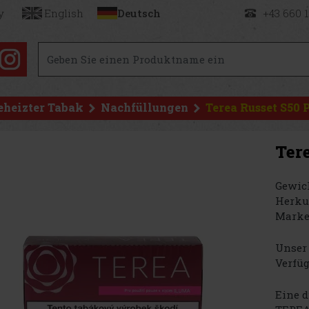
y
English
Deutsch
+43 660 
eheizter Tabak
Nachfüllungen
Terea Russet S50 
Tere
Gewich
Herku
Marke
Unser 
Verfüg
Eine d