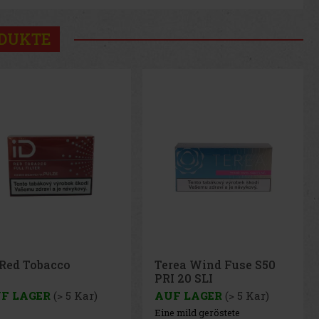
ODUKTE
rea Wind Fuse S50
I 20 SLI
F LAGER
(> 5 Kar)
e mild geröstete