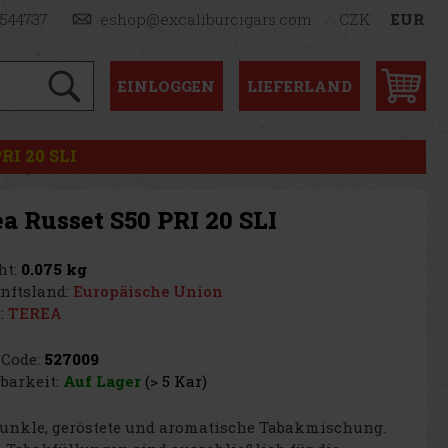
1544737
eshop@excaliburcigars.com
CZK
EUR
EINLOGGEN
LIEFERLAND
PRI 20 SLI
a Russet S50 PRI 20 SLI
t:
0.075 kg
nftsland:
Europäische Union
:
TEREA
Code:
527009
barkeit:
Auf Lager
(> 5 Kar)
unkle, geröstete und aromatische Tabakmischung.