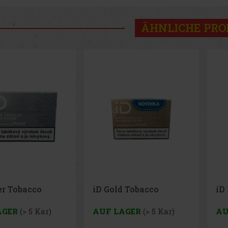
ÄHNLICHE PR
d Tobacco
iD Red Tobacco
Te
PR
AGER
(> 5 Kar)
AUF LAGER
(> 5 Kar)
AU
Ein