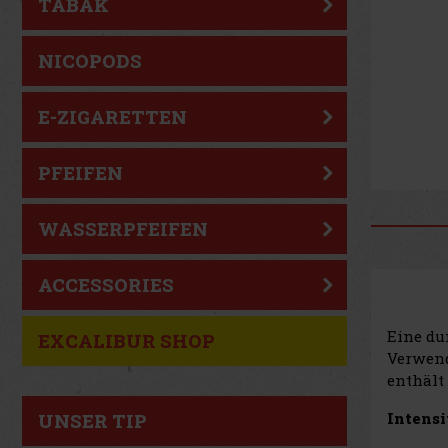
TABAK
NICOPODS
E-ZIGARETTEN
PFEIFEN
WASSERPFEIFEN
ACCESSORIES
Eine du
EXCALIBUR SHOP
Verwen
enthält
Intensit
UNSER TIP