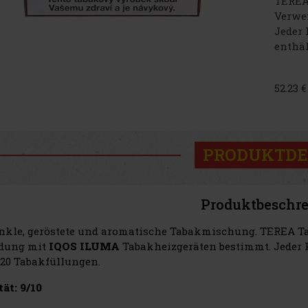
TEREA 
Verwe
Jeder
enthäl
52.23 
PRODUKTDE
Produktbeschr
nkle, geröstete und aromatische Tabakmischung. TEREA Ta
dung mit
IQOS ILUMA
Tabakheizgeräten bestimmt. Jeder 
 20 Tabakfüllungen.
ät: 9/10