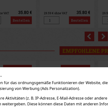
Ta
aus
TER
aus
35.80 €
35.80 €
hne VAT
29.59
€ ohne VAT
52.
Ve
Tab
Bestellen
Bestellen
Jed
TER
Sch
Tab
Previo
EMPFOHLENE P
Rabatt: 24%
Rabatt: 50%
.
Aktion
Aktion
 für das ordnungsgemäße Funktionieren der Website, die 
isierung von Werbung (Ads Personalization).
 Aktivitäten (z. B. IP-Adresse, E-Mail-Adresse oder andere
n weitergeben. Diese können diese Daten mit anderen Infor