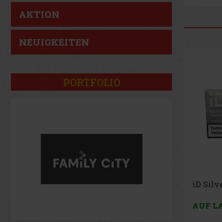
AKTION
NEUIGKEITEN
PORTFOLIO
iD Silver Tobacco
iD Gol
AUF LAGER
(> 5 Kar)
AUF L