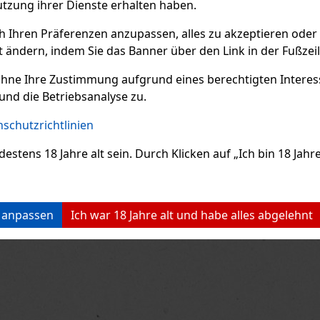
utzung ihrer Dienste erhalten haben.
ch Ihren Präferenzen anzupassen, alles zu akzeptieren oder
t ändern, indem Sie das Banner über den Link in der Fußzei
e Nicaragua
E-Zigarette LIO BASE
E-
de Cinco
PRO - Onyx
PR
ohne Ihre Zustimmung aufgrund eines berechtigten Interesse
r 4er
AGER
(2 st)
AUF LAGER
(5 st)
AU
und die Betriebsanalyse zu.
schutzrichtlinien
45 €
2.99 €
hne VAT
2.47
€ ohne VAT
2.
ens 18 Jahre alt sein. Durch Klicken auf „Ich bin 18 Jahre 
Bestellen
Bestellen
Previo
n anpassen
Ich war 18 Jahre alt und habe alles abgelehnt