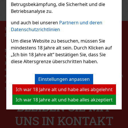
Betrugsbekämpfung, die Sicherheit und die
Previous
Next
Rabatt: 24%
Betriebsanalyse zu.
Aktion
und auch bei unseren
Partnern und deren
KEIN VERKAUF VON TABAKERZEUGNISSEN AN
Datenschutzrichtlinien
PERSONEN UNTER 18 JAHREN!!!
Gurkha Heritage Robusto 1/15
Um diese Website zu besuchen, müssen Sie
mindestens 18 Jahre alt sein. Durch Klicken auf
Nach dem Gesetz über die Registrierung von
AUF LAGER
(> 5 st)
„Ich bin 18 Jahre alt” bestätigen Sie, dass Sie
Verkäufen ist der Verkäufer verpflichtet, dem
diese Altersgrenze überschritten haben.
Käufer eine Quittung auszustellen. Gleichzeitig ist
er verpflichtet, die erhaltenen Einnahmen im Falle
10.50 €
eines technischen Ausfalls spätestens innerhalb von
8.68
€ ohne VAT
Joya de Nicaragua Cinco de Cinco Sampler 4er
Einstellungen anpassen
48 Stunden online beim Steuerverwalter zu
Bestellen
registrieren.
Ich war 18 Jahre alt und habe alles abgelehnt
AUF LAGER
(2 st)
Ich war 18 Jahre alt und habe alles akzeptiert
Neu
BLEIBEN SIE MIT
45 €
37.19
€ ohne VAT
UNS IN KONTAKT
Bestellen