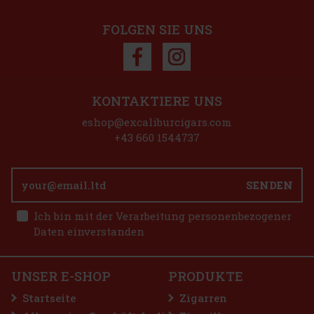
FOLGEN SIE UNS
Rabatt: 50%
Aktion
KONTAKTIERE UNS
Plasencia Alma Fuerte Sixto I - Hexagono A/T 1/10
eshop@excaliburcigars.com
AUF LAGER
(> 5 st)
+43 660 1544737
SENDEN
25.90 €
21.40
€ ohne VAT
E-Zigarette LIO BASE PRO - Onyx
Ich bin mit der Verarbeitung personenbezogener
Bestellen
Daten einverstanden
AUF LAGER
(5 st)
UNSER E-SHOP
PRODUKTE
2.99 €
2.47
€ ohne VAT
Startseite
Zigarren