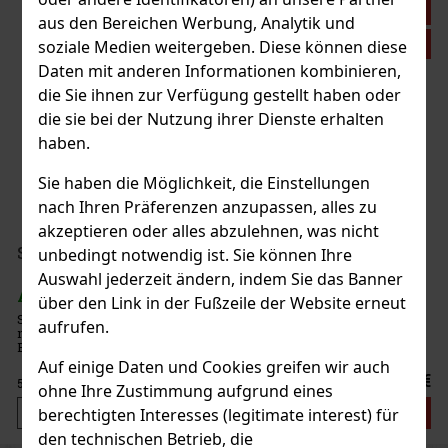
Rabatt: 21%
aus den Bereichen Werbung, Analytik und
Aktion
soziale Medien weitergeben. Diese können diese
Daten mit anderen Informationen kombinieren,
die Sie ihnen zur Verfügung gestellt haben oder
Plasencia Triunfal 2026 Gran Toro 1/10
die sie bei der Nutzung ihrer Dienste erhalten
haben.
AUF LAGER
(> 5 st)
Sie haben die Möglichkeit, die Einstellungen
nach Ihren Präferenzen anzupassen, alles zu
akzeptieren oder alles abzulehnen, was nicht
44.90 €
37.11
€ ohne VAT
Serbetli Toastet Berri 50g
unbedingt notwendig ist. Sie können Ihre
Bestellen
Auswahl jederzeit ändern, indem Sie das Banner
AUF LAGER
(3 st)
über den Link in der Fußzeile der Website erneut
Serbetli Toastet Berri 50 g – türkischer heller Wasserpfeifentabak
aufrufen.
mit dem Geschmack einer würzigen Mischung aus Himbeeren und
Neu
Brombeeren.
Auf einige Daten und Cookies greifen wir auch
6.40 €
5.29
€ ohne VAT
ohne Ihre Zustimmung aufgrund eines
Bestellen
berechtigten Interesses (legitimate interest) für
den technischen Betrieb, die