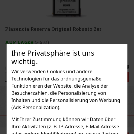
Plasencia Reserva Original Robusto 2er
AUF LAGER
(> 5 st)
Ihre Privatsphäre ist uns
wichtig.
21.50 €
17.77
€ ohne VAT
Wir verwenden Cookies und andere
Bestellen
Technologien für das ordnungsgemäße
Funktionieren der Website, die Analyse der
Besucherzahlen, die Personalisierung von
Previous
Next
Inhalten und die Personalisierung von Werbung
(Ads Personalization).
EMPFOHLENE PRODUKTE
Mit Ihrer Zustimmung können wir Daten über
Ihre Aktivitäten (z. B. IP-Adresse, E-Mail-Adresse
oder andere Identifikatoren) an unsere Partner