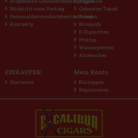
Bestellen
Allgemeine Geschäftsbedingungen
Zigarillos
Rücktritt vom Vertrag
Geheizter Tabak
Personaldatenschutzbestimmungen
Tabak
Rabatt: 50%
Kontakty
Nicopods
Aktion
E-Zigaretten
Pfeifen
Wasserpfeifen
Accessories
EINKAUFEN
Mein Konto
Startseite
Einloggen
Registrieren
E-Zigarette LIO BASE PRO - Gold
AUF LAGER
(2 st)
2.99 €
2.47
€ ohne VAT