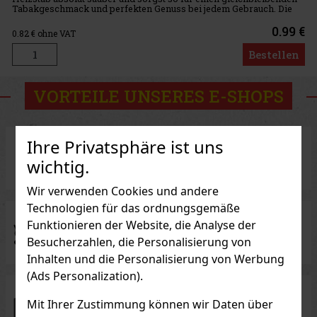
Tabakgeschmack und perfekten Genuss bei jedem Gebrauch. Die
Packung enthält 10 Reinigungsstäbchen. Wir empfehlen, mindeste
0.99 €
0.82
€ ohne VAT
Bestellen
VORTEILE UNSERES E-SHOPS
Ihre Privatsphäre ist uns
Traditioneller Verkäufer
mit 27 Jahren Erfahrung
wichtig.
Wir verwenden Cookies und andere
Technologien für das ordnungsgemäße
Funktionieren der Website, die Analyse der
Exklusive Zigarren-Marken
Besucherzahlen, die Personalisierung von
Inhalten und die Personalisierung von Werbung
(Ads Personalization).
Mit Ihrer Zustimmung können wir Daten über
100% Ware auf Lager
zum sofortigen Versand