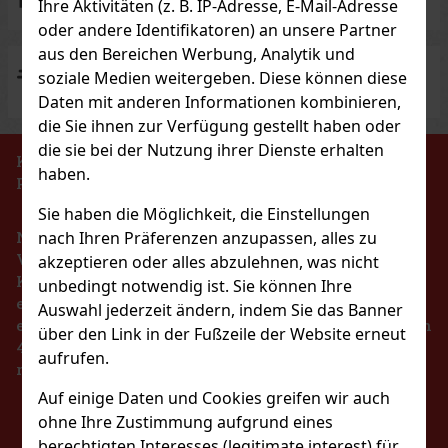
Ihre Aktivitäten (z. B. IP-Adresse, E-Mail-Adresse
oder andere Identifikatoren) an unsere Partner
aus den Bereichen Werbung, Analytik und
soziale Medien weitergeben. Diese können diese
Kostenloser Versand
für Einkäufe über EUR 300
Daten mit anderen Informationen kombinieren,
die Sie ihnen zur Verfügung gestellt haben oder
die sie bei der Nutzung ihrer Dienste erhalten
KEIN VERKAUF VON TABAKERZEUGNISSEN AN
haben.
PERSONEN UNTER 18 JAHREN!!!
Sie haben die Möglichkeit, die Einstellungen
nach Ihren Präferenzen anzupassen, alles zu
Nach dem Gesetz über die Registrierung von
Verkäufen ist der Verkäufer verpflichtet, dem
akzeptieren oder alles abzulehnen, was nicht
Käufer eine Quittung auszustellen. Gleichzeitig ist
unbedingt notwendig ist. Sie können Ihre
er verpflichtet, die erhaltenen Einnahmen im Falle
Auswahl jederzeit ändern, indem Sie das Banner
eines technischen Ausfalls spätestens innerhalb von
über den Link in der Fußzeile der Website erneut
48 Stunden online beim Steuerverwalter zu
aufrufen.
registrieren.
Auf einige Daten und Cookies greifen wir auch
BLEIBEN SIE MIT
ohne Ihre Zustimmung aufgrund eines
berechtigten Interesses (legitimate interest) für