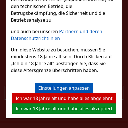
UNS IN KONTAKT
den technischen Betrieb, die
Betrugsbekämpfung, die Sicherheit und die
Betriebsanalyse zu.
FOLGEN SIE UNS
und auch bei unseren
Partnern und deren
Datenschutzrichtlinien
Um diese Website zu besuchen, müssen Sie
mindestens 18 Jahre alt sein. Durch Klicken auf
KONTAKTIERE UNS
„Ich bin 18 Jahre alt” bestätigen Sie, dass Sie
eshop@excaliburcigars.com
diese Altersgrenze überschritten haben.
+43 660 1544737
Einstellungen anpassen
SENDEN
Ich war 18 Jahre alt und habe alles abgelehnt
Ich bin mit der Verarbeitung personenbezogener
Ich war 18 Jahre alt und habe alles akzeptiert
Daten einverstanden