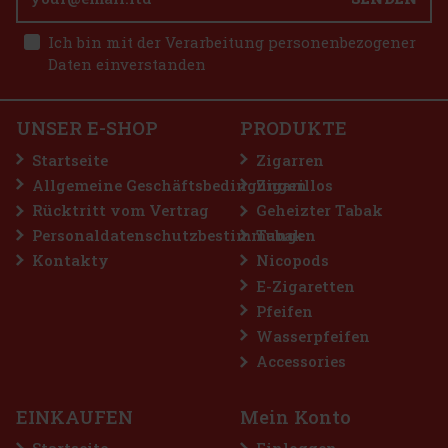
E-Zigarette LIO BASE PRO - Onyx
Ich bin mit der Verarbeitung personenbezogener
Daten einverstanden
AUF LAGER
(5 st)
9.90 €
8.18
€ ohne VAT
Bestellen
UNSER E-SHOP
PRODUKTE
2.99 €
2.47
€ ohne VAT
Startseite
Zigarren
Bestellen
Allgemeine Geschäftsbedingungen
Zigarillos
Rücktritt vom Vertrag
Geheizter Tabak
Personaldatenschutzbestimmungen
Tabak
Rabatt: 50%
Kontakty
Nicopods
Aktion
E-Zigaretten
Pfeifen
Wasserpfeifen
Accessories
EINKAUFEN
Mein Konto