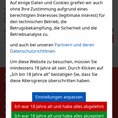
Auf einige Daten und Cookies greifen wir auch
AUF LAGER
(3 st)
ohne Ihre Zustimmung aufgrund eines
5.90 €
4.88
€ ohne VAT
Serbetli Toastet Berri 50 g – türkischer heller Wasserpfeifentabak
berechtigten Interesses (legitimate interest) für
mit dem Geschmack einer würzigen Mischung aus Himbeeren und
Bestellen
den technischen Betrieb, die
Brombeeren.
Betrugsbekämpfung, die Sicherheit und die
6.40 €
5.29
€ ohne VAT
Betriebsanalyse zu.
Bestellen
und auch bei unseren
Partnern und deren
Datenschutzrichtlinien
Previous
Next
Rabatt: 24%
Um diese Website zu besuchen, müssen Sie
Aktion
mindestens 18 Jahre alt sein. Durch Klicken auf
„Ich bin 18 Jahre alt” bestätigen Sie, dass Sie
KEIN VERKAUF VON TABAKERZEUGNISSEN AN
PERSONEN UNTER 18 JAHREN!!!
diese Altersgrenze überschritten haben.
Nach dem Gesetz über die Registrierung von
Einstellungen anpassen
Macanudo Inspirado Red Toro 1/20
Verkäufen ist der Verkäufer verpflichtet, dem
Käufer eine Quittung auszustellen. Gleichzeitig ist
Ich war 18 Jahre alt und habe alles abgelehnt
AUF LAGER
(> 5 st)
er verpflichtet, die erhaltenen Einnahmen im Falle
Ich war 18 Jahre alt und habe alles akzeptiert
eines technischen Ausfalls spätestens innerhalb von