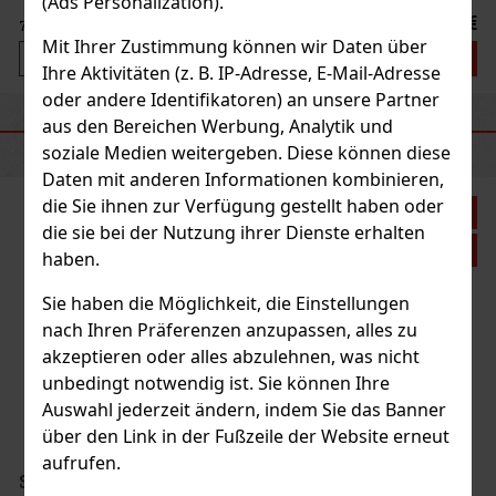
(Ads Personalization).
8.90 €
7.36
€ ohne VAT
Mit Ihrer Zustimmung können wir Daten über
Bestellen
Ihre Aktivitäten (z. B. IP-Adresse, E-Mail-Adresse
oder andere Identifikatoren) an unsere Partner
aus den Bereichen Werbung, Analytik und
EMPFOHLENE PRODUKTE
Neu
soziale Medien weitergeben. Diese können diese
Daten mit anderen Informationen kombinieren,
die Sie ihnen zur Verfügung gestellt haben oder
Rabatt: 21%
die sie bei der Nutzung ihrer Dienste erhalten
Aktion
haben.
Sie haben die Möglichkeit, die Einstellungen
nach Ihren Präferenzen anzupassen, alles zu
akzeptieren oder alles abzulehnen, was nicht
unbedingt notwendig ist. Sie können Ihre
Macanudo Inspirado White Toro 1/20
Auswahl jederzeit ändern, indem Sie das Banner
über den Link in der Fußzeile der Website erneut
AUF LAGER
(> 5 st)
aufrufen.
Serbetli Toastet Berri 50g