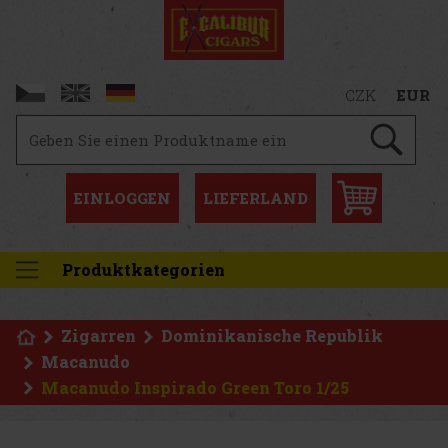
CZK
EUR
EINLOGGEN
LIEFERLAND
Produktkategorien
Zigarren
Dominikanische Republik
Macanudo
Macanudo Inspirado Green Toro 1/25