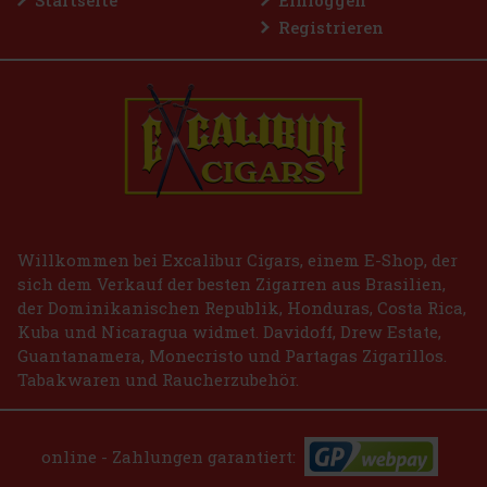
Startseite
Einloggen
Registrieren
E-Zigarette LIO BASE PRO - Gold
AUF LAGER
(2 st)
2.99 €
2.47
€ ohne VAT
Bestellen
Willkommen bei Excalibur Cigars, einem E-Shop, der
sich dem Verkauf der besten Zigarren aus Brasilien,
der Dominikanischen Republik, Honduras, Costa Rica,
Kuba und Nicaragua widmet. Davidoff, Drew Estate,
Guantanamera, Monecristo und Partagas Zigarillos.
Tabakwaren und Raucherzubehör.
online - Zahlungen garantiert: