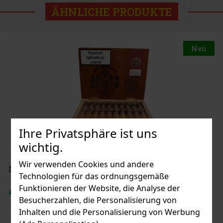
ÄHNLICHE PRODUKTE
Neu
Ihre Privatsphäre ist uns
wichtig.
Wir verwenden Cookies und andere
Macanudo Vintage 2013 Maduro Toro Grande 1/20
Technologien für das ordnungsgemäße
Funktionieren der Website, die Analyse der
AUF LAGER
(> 5 st)
Besucherzahlen, die Personalisierung von
Inhalten und die Personalisierung von Werbung