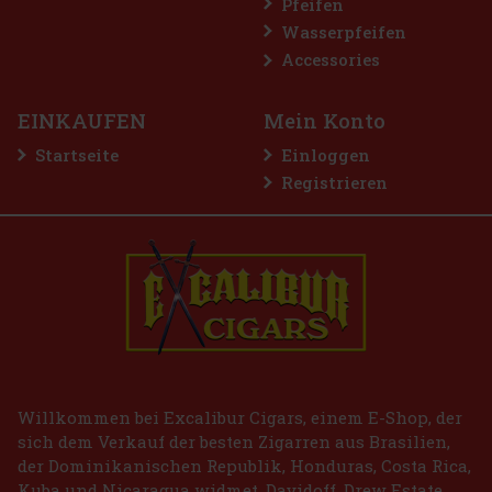
Pfeifen
Wasserpfeifen
Accessories
EINKAUFEN
Mein Konto
Startseite
Einloggen
Registrieren
E-Zigarette LIO BASE PRO - Gold
AUF LAGER
(2 st)
2.99 €
2.47
€ ohne VAT
Bestellen
Willkommen bei Excalibur Cigars, einem E-Shop, der
sich dem Verkauf der besten Zigarren aus Brasilien,
der Dominikanischen Republik, Honduras, Costa Rica,
Kuba und Nicaragua widmet. Davidoff, Drew Estate,