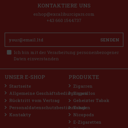
KONTAKTIERE UNS
Plasencia Alma Fuerte Sixto I - Hexagono A/T 1/10
eshop@excaliburcigars.com
AUF LAGER
(> 5 st)
+43 660 1544737
SENDEN
25.90 €
21.40
€ ohne VAT
E-Zigarette LIO BASE PRO - Onyx
Ich bin mit der Verarbeitung personenbezogener
Bestellen
Daten einverstanden
AUF LAGER
(5 st)
UNSER E-SHOP
PRODUKTE
2.99 €
2.47
€ ohne VAT
Startseite
Zigarren
Bestellen
Allgemeine Geschäftsbedingungen
Zigarillos
Rücktritt vom Vertrag
Geheizter Tabak
Personaldatenschutzbestimmungen
Tabak
Rabatt: 50%
Kontakty
Nicopods
Aktion
E-Zigaretten