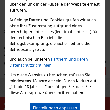
über den Link in der Fußzeile der Website erneut
AUF LAGER
(> 5 st)
aufrufen.
Auf einige Daten und Cookies greifen wir auch
ohne Ihre Zustimmung aufgrund eines
44.90 €
37.11
€ ohne VAT
Serbetli Toastet Berri 50g
berechtigten Interesses (legitimate interest) für
Bestellen
den technischen Betrieb, die
AUF LAGER
(3 st)
Betrugsbekämpfung, die Sicherheit und die
Serbetli Toastet Berri 50 g – türkischer heller Wasserpfeifentabak
Betriebsanalyse zu.
mit dem Geschmack einer würzigen Mischung aus Himbeeren und
Neu
Brombeeren.
und auch bei unseren
Partnern und deren
6.40 €
5.29
€ ohne VAT
Datenschutzrichtlinien
Bestellen
Um diese Website zu besuchen, müssen Sie
mindestens 18 Jahre alt sein. Durch Klicken auf
Previous
Next
Rabatt: 24%
„Ich bin 18 Jahre alt” bestätigen Sie, dass Sie
diese Altersgrenze überschritten haben.
Aktion
KEIN VERKAUF VON TABAKERZEUGNISSEN AN
Einstellungen anpassen
PERSONEN UNTER 18 JAHREN!!!