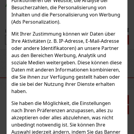
Funktionieren der Website, die Analyse der
AUF LAGER
(> 5 st)
Besucherzahlen, die Personalisierung von
Inhalten und die Personalisierung von Werbung
(Ads Personalization).
21.50 €
17.77
€ ohne VAT
Mit Ihrer Zustimmung können wir Daten über
Bestellen
Ihre Aktivitäten (z. B. IP-Adresse, E-Mail-Adresse
oder andere Identifikatoren) an unsere Partner
aus den Bereichen Werbung, Analytik und
Previous
Next
soziale Medien weitergeben. Diese können diese
Daten mit anderen Informationen kombinieren,
EMPFOHLENE PRODUKTE
die Sie ihnen zur Verfügung gestellt haben oder
die sie bei der Nutzung ihrer Dienste erhalten
haben.
Rabatt: 21%
Sie haben die Möglichkeit, die Einstellungen
Aktion
nach Ihren Präferenzen anzupassen, alles zu
akzeptieren oder alles abzulehnen, was nicht
unbedingt notwendig ist. Sie können Ihre
Plasencia Triunfal 2026 Gran Toro 1/10
Auswahl jederzeit ändern, indem Sie das Banner