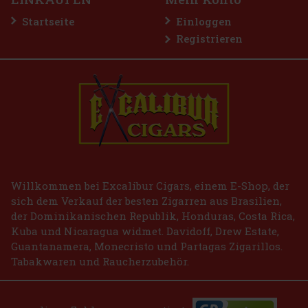
Startseite
Einloggen
Registrieren
IO BASE PRO - Gold
 st)
2.99 €
Bestellen
Willkommen bei Excalibur Cigars, einem E-Shop, der
sich dem Verkauf der besten Zigarren aus Brasilien,
der Dominikanischen Republik, Honduras, Costa Rica,
Kuba und Nicaragua widmet. Davidoff, Drew Estate,
Guantanamera, Monecristo und Partagas Zigarillos.
Tabakwaren und Raucherzubehör.