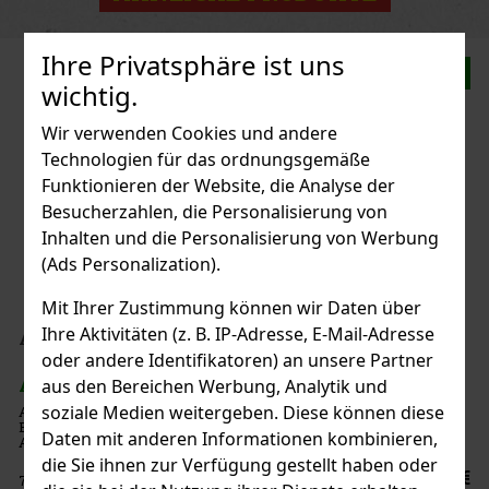
Ihre Privatsphäre ist uns
Neu
wichtig.
Wir verwenden Cookies und andere
Technologien für das ordnungsgemäße
Funktionieren der Website, die Analyse der
Besucherzahlen, die Personalisierung von
Inhalten und die Personalisierung von Werbung
(Ads Personalization).
Mit Ihrer Zustimmung können wir Daten über
Ihre Aktivitäten (z. B. IP-Adresse, E-Mail-Adresse
 Amar Robusto 1/20
oder andere Identifikatoren) an unsere Partner
aus den Bereichen Werbung, Analytik und
 5 st)
soziale Medien weitergeben. Diese können diese
r ist eine Premium-Zigarrenlinie, die nach dem
nandez-Fabrik im Jahr 2025 entwickelt wurde.
Daten mit anderen Informationen kombinieren,
telkräftige bis vollmundige Zigarre mit erdigen,
zigen Noten, die durch feine Anklänge von Z
die Sie ihnen zur Verfügung gestellt haben oder
8.50 €