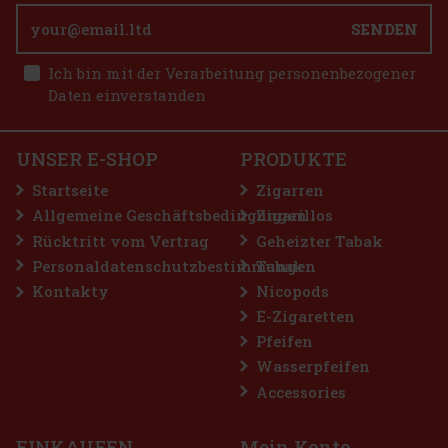
SENDEN
13.50 €
LIO BASE PRO - Onyx
Ich bin mit der Verarbeitung personenbezogener
Bestellen
Daten einverstanden
 st)
UNSER E-SHOP
PRODUKTE
2.99 €
Startseite
Zigarren
Bestellen
Allgemeine Geschäftsbedingungen
Zigarillos
Rücktritt vom Vertrag
Geheizter Tabak
Personaldatenschutzbestimmungen
Tabak
Rabatt: 50%
Kontakty
Nicopods
Aktion
E-Zigaretten
Pfeifen
Wasserpfeifen
Accessories
EINKAUFEN
Mein Konto