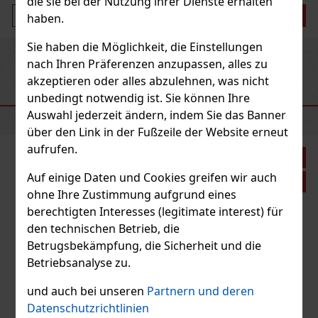
die sie bei der Nutzung ihrer Dienste erhalten
Bestellen
haben.
Sie haben die Möglichkeit, die Einstellungen
Previous
Next
Neu
nach Ihren Präferenzen anzupassen, alles zu
akzeptieren oder alles abzulehnen, was nicht
unbedingt notwendig ist. Sie können Ihre
EMPFOHLENE PRODUKTE
Auswahl jederzeit ändern, indem Sie das Banner
über den Link in der Fußzeile der Website erneut
aufrufen.
Rabatt: 21%
Auf einige Daten und Cookies greifen wir auch
Aktion
ohne Ihre Zustimmung aufgrund eines
berechtigten Interesses (legitimate interest) für
den technischen Betrieb, die
 Amar Gordo 1/20
Betrugsbekämpfung, die Sicherheit und die
Betriebsanalyse zu.
 5 st)
r ist eine Premium-Zigarrenlinie, die nach dem
und auch bei unseren
Partnern und deren
nandez-Fabrik im Jahr 2025 entwickelt wurde.
telkräftige bis vollmundige Zigarre mit erdigen,
Datenschutzrichtlinien
zigen Noten, die durch feine Anklänge von Z