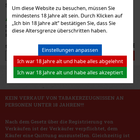
9.50 €
tet Berri 50g
Um diese Website zu besuchen, müssen Sie
Bestellen
mindestens 18 Jahre alt sein. Durch Klicken auf
 st)
„Ich bin 18 Jahre alt” bestätigen Sie, dass Sie
Berri 50 g – türkischer heller Wasserpfeifentabak
diese Altersgrenze überschritten haben.
ck einer würzigen Mischung aus Himbeeren und
6.40 €
Einstellungen anpassen
Bestellen
Ich war 18 Jahre alt und habe alles abgelehnt
Ich war 18 Jahre alt und habe alles akzeptiert
Previous
Next
Rabatt: 24%
Aktion
KEIN VERKAUF VON TABAKERZEUGNISSEN AN
PERSONEN UNTER 18 JAHREN!!!
cenio Toro 1/20
Nach dem Gesetz über die Registrierung von
 5 st)
Verkäufen ist der Verkäufer verpflichtet, dem
Käufer eine Quittung auszustellen. Gleichzeitig ist