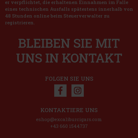
er verpflichtet, die erhaltenen Einnahmen im Falle
14.90 €
eines technischen Ausfalls spätestens innerhalb von
ragua Cinco de Cinco Sampler 4er
48 Stunden online beim Steuerverwalter zu
Bestellen
registrieren.
 st)
BLEIBEN SIE MIT
45 €
UNS IN KONTAKT
Bestellen
FOLGEN SIE UNS
Rabatt: 50%
Aktion
KONTAKTIERE UNS
cenio Robusto 1/20
eshop@excaliburcigars.com
 5 st)
+43 660 1544737