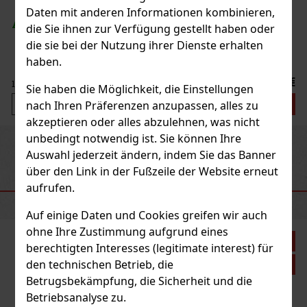
Daten mit anderen Informationen kombinieren,
GER
(> 5 st)
die Sie ihnen zur Verfügung gestellt haben oder
die sie bei der Nutzung ihrer Dienste erhalten
haben.
21.50 €
 VAT
Sie haben die Möglichkeit, die Einstellungen
Bestellen
nach Ihren Präferenzen anzupassen, alles zu
akzeptieren oder alles abzulehnen, was nicht
unbedingt notwendig ist. Sie können Ihre
Previous
Next
Auswahl jederzeit ändern, indem Sie das Banner
über den Link in der Fußzeile der Website erneut
aufrufen.
EMPFOHLENE PRODUKTE
Auf einige Daten und Cookies greifen wir auch
ohne Ihre Zustimmung aufgrund eines
Rabatt: 21%
berechtigten Interesses (legitimate interest) für
den technischen Betrieb, die
Aktion
Betrugsbekämpfung, die Sicherheit und die
Betriebsanalyse zu.