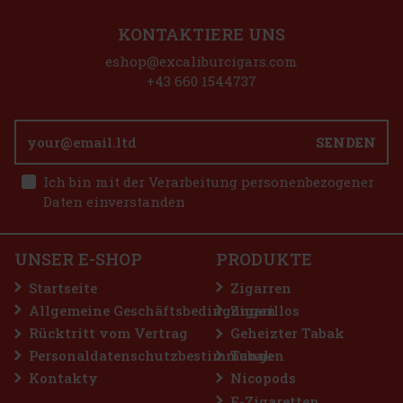
KONTAKTIERE UNS
a Alma Fuerte Sixto I - Hexagono A/T 1/10
eshop@excaliburcigars.com
GER
(> 5 st)
+43 660 1544737
SENDEN
25.90 €
 VAT
tte LIO BASE PRO - Onyx
Ich bin mit der Verarbeitung personenbezogener
Bestellen
Daten einverstanden
GER
(5 st)
UNSER E-SHOP
PRODUKTE
2.99 €
VAT
Startseite
Zigarren
Bestellen
Allgemeine Geschäftsbedingungen
Zigarillos
Rücktritt vom Vertrag
Geheizter Tabak
Personaldatenschutzbestimmungen
Tabak
Rabatt: 50%
Kontakty
Nicopods
Aktion
E-Zigaretten