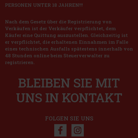
PERSONEN UNTER 18 JAHREN!!!
eritage Robusto 1/15
Nach dem Gesetz über die Registrierung von
GER
(> 5 st)
Verkäufen ist der Verkäufer verpflichtet, dem
Käufer eine Quittung auszustellen. Gleichzeitig ist
er verpflichtet, die erhaltenen Einnahmen im Falle
10.50 €
eines technischen Ausfalls spätestens innerhalb von
VAT
Nicaragua Cinco de Cinco Sampler 4er
48 Stunden online beim Steuerverwalter zu
Bestellen
registrieren.
GER
(2 st)
Neu
BLEIBEN SIE MIT
45 €
 VAT
UNS IN KONTAKT
Bestellen
FOLGEN SIE UNS
Rabatt: 50%
Aktion