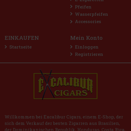
Pfeifen
Wasserpfeifen
Accessories
EINKAUFEN
Mein Konto
Startseite
Einloggen
Registrieren
tte LIO BASE PRO - Gold
GER
(2 st)
2.99 €
VAT
Bestellen
Willkommen bei Excalibur Cigars, einem E-Shop, der
sich dem Verkauf der besten Zigarren aus Brasilien,
der Dominikanischen Republik, Honduras, Costa Rica,