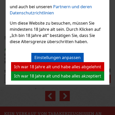
a Triunfal 2026 Gran Toro 1/10
und auch bei unseren
Partnern und deren
Datenschutzrichtlinien
GER
(> 5 st)
Um diese Website zu besuchen, müssen Sie
mindestens 18 Jahre alt sein. Durch Klicken auf
44.90 €
„Ich bin 18 Jahre alt” bestätigen Sie, dass Sie
 VAT
Toastet Berri 50g
diese Altersgrenze überschritten haben.
Bestellen
GER
(3 st)
astet Berri 50 g – türkischer heller Wasserpfeifentabak
Einstellungen anpassen
schmack einer würzigen Mischung aus Himbeeren und
Neu
n.
Ich war 18 Jahre alt und habe alles abgelehnt
6.40 €
VAT
Ich war 18 Jahre alt und habe alles akzeptiert
Bestellen
Previous
Next
Rabatt: 24%
Aktion
KEIN VERKAUF VON TABAKERZEUGNISSEN AN