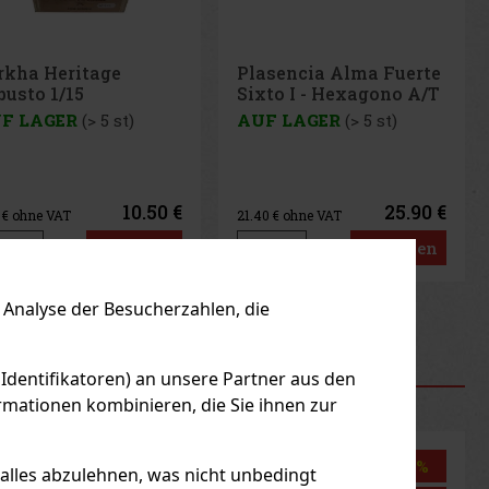
asencia Alma Fuerte
xto I - Hexagono A/T
10
F LAGER
(> 5 st)
25.90 €
40
€ ohne VAT
Bestellen
Analyse der Besucherzahlen, die
us
Next
 Identifikatoren) an unsere Partner aus den
RODUKTE
mationen kombinieren, die Sie ihnen zur
Rabatt: 50%
 alles abzulehnen, was nicht unbedingt