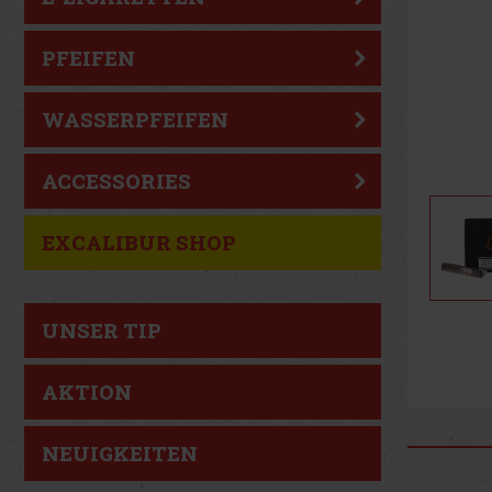
PFEIFEN
WASSERPFEIFEN
ACCESSORIES
EXCALIBUR SHOP
UNSER TIP
AKTION
NEUIGKEITEN