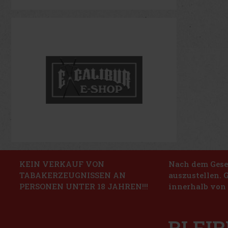
KEIN VERKAUF VON
Nach dem Geset
TABAKERZEUGNISSEN AN
auszustellen. 
PERSONEN UNTER 18 JAHREN!!!
innerhalb von 