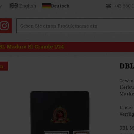
y
English
Deutsch
+43 660 
BL Maduro El Grande 1/24
DBL
on
Gewich
Herku
Marke
Unser 
Verfüg
DBL Ma