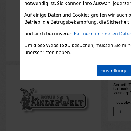
notwendig ist. Sie können Ihre Auswahl jederzei
Aktion
Auf einige Daten und Cookies greifen wir auch 
Betrieb, die Betrugsbekämpfung, die Sicherheit 
und auch bei unseren
Partnern und deren Daten
Um diese Website zu besuchen, müssen Sie mindest
überschritten haben.
Serbetli Toastet Berri
Joya d
Einstellunge
50g
Cinco 
Sample
AUF LAGER
(3 st)
AUF L
Serbetli Toastet Berri 50 g –
türkischer heller
Wasserpfeifentabak mit dem
Geschmack einer würzigen
Mischung aus Himbeeren und
6.40 €
5.29
€ ohne VAT
37.19
€ oh
Brombeeren.
Bestellen