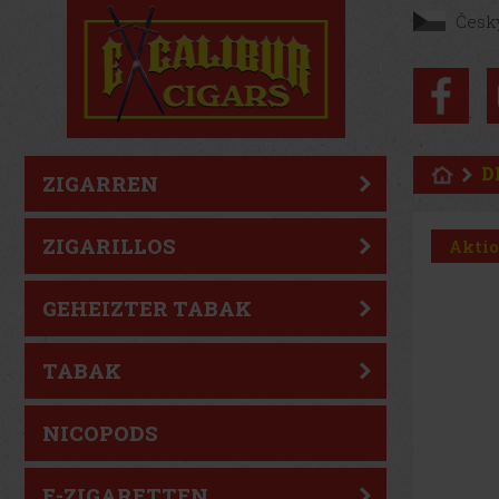
Česk
D
ZIGARREN
ZIGARILLOS
Akti
GEHEIZTER TABAK
TABAK
NICOPODS
E-ZIGARETTEN