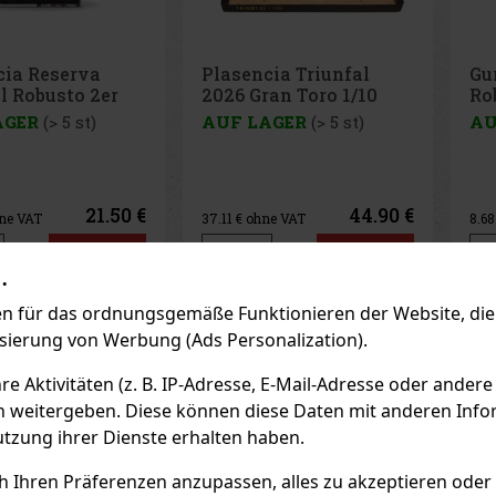
cia Triunfal
Gurkha Heritage
Pl
ran Toro 1/10
Robusto 1/15
Si
1/
AGER
(> 5 st)
AUF LAGER
(> 5 st)
AU
44.90 €
10.50 €
ne VAT
8.68
€ ohne VAT
21.
Bestellen
Bestellen
.
 für das ordnungsgemäße Funktionieren der Website, die 
Previo
isierung von Werbung (Ads Personalization).
 Aktivitäten (z. B. IP-Adresse, E-Mail-Adresse oder andere
EMPFOHLENE P
n weitergeben. Diese können diese Daten mit anderen Infor
utzung ihrer Dienste erhalten haben.
Rabatt: 24%
Rabatt: 50%
ch Ihren Präferenzen anzupassen, alles zu akzeptieren oder