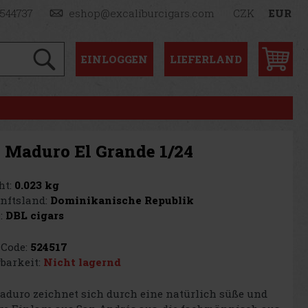
1544737
eshop@excaliburcigars.com
CZK
EUR
EINLOGGEN
LIEFERLAND
 Maduro El Grande 1/24
t:
0.023 kg
nftsland:
Dominikanische Republik
:
DBL cigars
Code:
524517
barkeit:
Nicht lagernd
duro zeichnet sich durch eine natürlich süße und