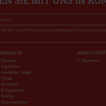
EN SIE MIT UNS IN K
n mit der Verarbeitung personenbezogener Daten einversta
PRODUKTE
EINKAUFEN
Zigarren
Startseite
Zigarillos
Geheizter Tabak
Tabak
Nicopods
E-Zigaretten
Pfeifen
Wasserpfeifen