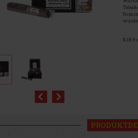
würzig
Tabake
Domin
wurde.
8.18 €
PRODUKTDE