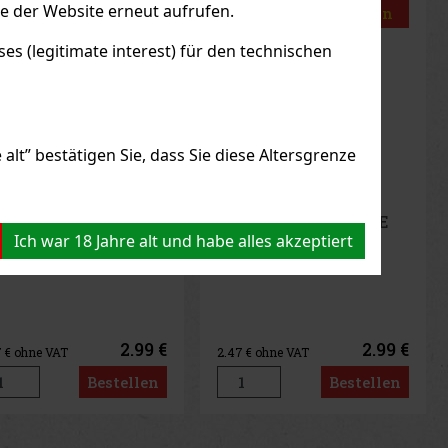
le der Website erneut aufrufen.
Aktion
s (legitimate interest) für den technischen
alt” bestätigen Sie, dass Sie diese Altersgrenze
Zigarette LIO BASE
Ich war 18 Jahre alt und habe alles akzeptiert
O - Gold
F LAGER
(2 st)
2.99 €
7
€ ohne VAT
Bestellen
us
Next