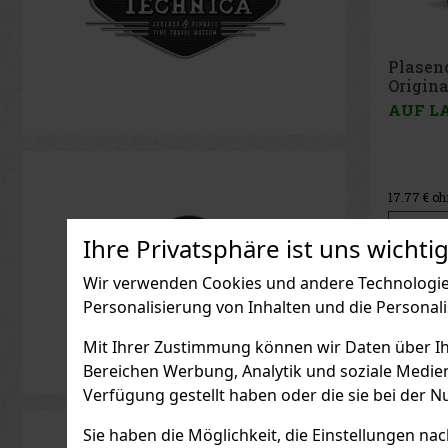
Plasencia Reserva
Plasen
Original Robusto 2er
2026 G
AUF LAGER
(> 5 st)
AUF L
21.50 €
17.77
€ ohne VAT
37.11
€ oh
Bestellen
Ihre Privatsphäre ist uns wichtig
Wir verwenden Cookies und andere Technologien
Personalisierung von Inhalten und die Personal
Mit Ihrer Zustimmung können wir Daten über Ihre
Bereichen Werbung, Analytik und soziale Medie
Verfügung gestellt haben oder die sie bei der N
Rabatt: 21%
Sie haben die Möglichkeit, die Einstellungen na