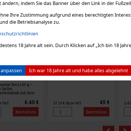
t ändern, indem Sie das Banner über den Link in der Fußzei
Aktion
Aktion
ohne Ihre Zustimmung aufgrund eines berechtigten Interesse
und die Betriebsanalyse zu.
schutzrichtlinien
ens 18 Jahre alt sein. Durch Klicken auf „Ich bin 18 Jahre 
e Nicaragua
E-Zigarette LIO BASE
E-
n anpassen
Ich war 18 Jahre alt und habe alles abgelehnt
de Cinco
PRO - Onyx
PR
r 4er
AGER
(2 st)
AUF LAGER
(5 st)
AU
45 €
2.99 €
ne VAT
2.47
€ ohne VAT
2.4
Bestellen
Bestellen
Previo