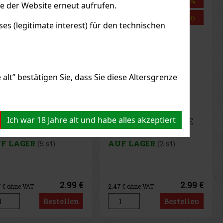
Rabatt: 50%
le der Website erneut aufrufen.
Aktion
s (legitimate interest) für den technischen
alt” bestätigen Sie, dass Sie diese Altersgrenze
Ich war 18 Jahre alt und habe alles akzeptiert
-Zigarette LIO BASE
RO - Gold
UF LAGER
(2 st)
2.99 €
.47
€ ohne VAT
Bestellen