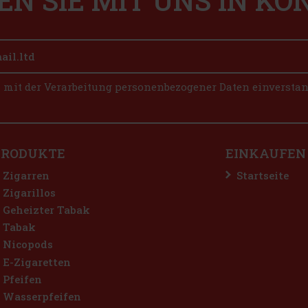
EN SIE MIT UNS IN K
n mit der Verarbeitung personenbezogener Daten einversta
PRODUKTE
EINKAUFEN
Zigarren
Startseite
Zigarillos
Geheizter Tabak
Tabak
Nicopods
E-Zigaretten
Pfeifen
Wasserpfeifen