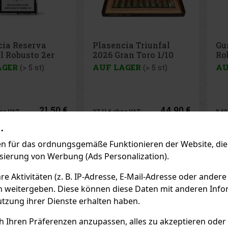
ncia Triunfal
Gurkha Heritage
P
Gran Toro 1/10
Robusto 1/15
S
1
LAGER
(> 5 st)
AUF LAGER
(> 5 st)
A
44.90 €
10.50 €
ohne VAT
8.68
€ ohne VAT
2
.
Bestellen
Bestellen
 für das ordnungsgemäße Funktionieren der Website, die 
isierung von Werbung (Ads Personalization).
Previo
 Aktivitäten (z. B. IP-Adresse, E-Mail-Adresse oder andere
n weitergeben. Diese können diese Daten mit anderen Infor
EMPFOHLENE P
utzung ihrer Dienste erhalten haben.
ch Ihren Präferenzen anzupassen, alles zu akzeptieren oder