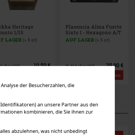
lasencia Alma Fuerte
ixto I - Hexagono A/T
/10
UF LAGER
(> 5 st)
25.90 €
1.40
€ ohne VAT
Bestellen
Analyse der Besucherzahlen, die
us
Next
 Identifikatoren) an unsere Partner aus den
mationen kombinieren, die Sie ihnen zur
RODUKTE
 alles abzulehnen, was nicht unbedingt