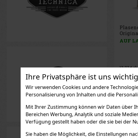
Plasencia Reserva
Plase
Original Robusto 2er
2026 
AUF LAGER
(> 5 st)
AUF 
21.50 €
17.77
€ ohne VAT
37.11
€ 
Ihre Privatsphäre ist uns wichtig
Bestellen
Wir verwenden Cookies und andere Technologien
Personalisierung von Inhalten und die Personal
Mit Ihrer Zustimmung können wir Daten über Ihre
Bereichen Werbung, Analytik und soziale Medie
Verfügung gestellt haben oder die sie bei der N
Sie haben die Möglichkeit, die Einstellungen na