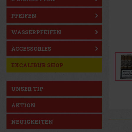
PFEIFEN
WASSERPFEIFEN
ACCESSORIES
EXCALIBUR SHOP
UNSER TIP
AKTION
NEUIGKEITEN