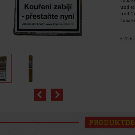
Tabaks
und ei
und Cr
Tabakg
5.70 €
PRODUKTDE