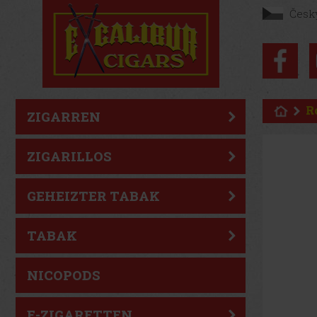
Česk
R
ZIGARREN
ZIGARILLOS
GEHEIZTER TABAK
TABAK
NICOPODS
E-ZIGARETTEN