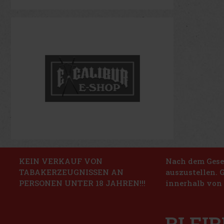
KEIN VERKAUF VON
Nach dem Geset
TABAKERZEUGNISSEN AN
auszustellen. 
PERSONEN UNTER 18 JAHREN!!!
innerhalb von 