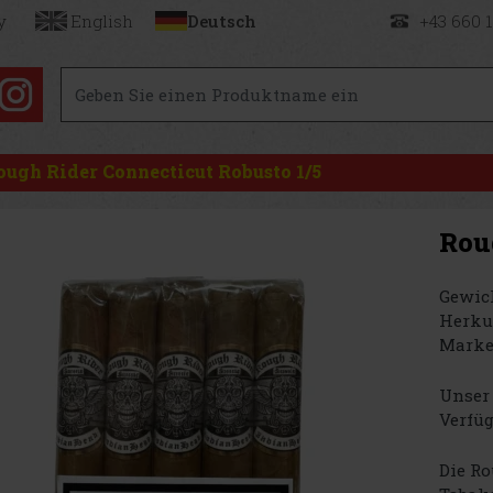
y
English
Deutsch
+43 660 
ough Rider Connecticut Robusto 1/5
Rou
Gewich
Herku
Marke
Unser 
Verfüg
Die R