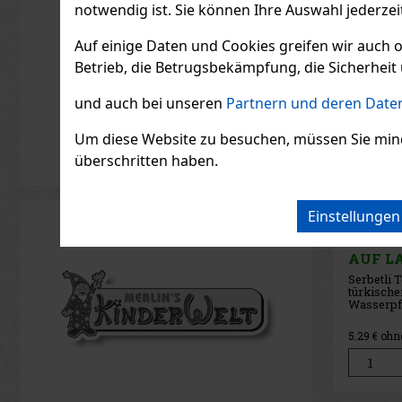
Rabatt: 21%
notwendig ist. Sie können Ihre Auswahl jederzei
Aktion
Auf einige Daten und Cookies greifen wir auch 
Betrieb, die Betrugsbekämpfung, die Sicherheit 
und auch bei unseren
Partnern und deren Daten
Um diese Website zu besuchen, müssen Sie mindest
überschritten haben.
Einstellunge
Serbetli Toastet Berri
Joya 
50g
Cinco
Sampl
AUF LAGER
(3 st)
AUF 
Serbetli Toastet Berri 50 g –
türkischer heller
Wasserpfeifentabak mit dem
Geschmack einer würzigen
Mischung aus Himbeeren und
6.40 €
5.29
€ ohne VAT
37.19
€ 
Brombeeren.
Bestellen