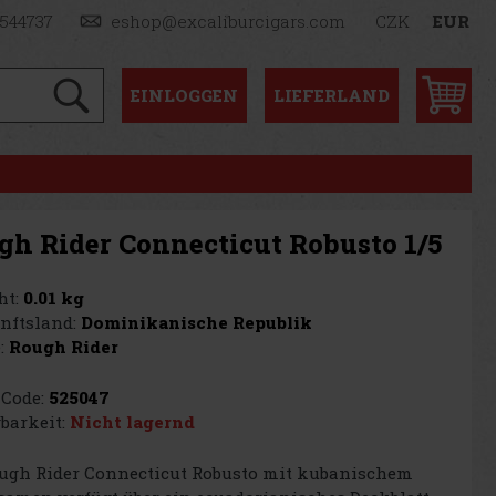
1544737
eshop@excaliburcigars.com
CZK
EUR
EINLOGGEN
LIEFERLAND
gh Rider Connecticut Robusto 1/5
t:
0.01 kg
nftsland:
Dominikanische Republik
:
Rough Rider
Code:
525047
barkeit:
Nicht lagernd
ough Rider Connecticut Robusto mit kubanischem