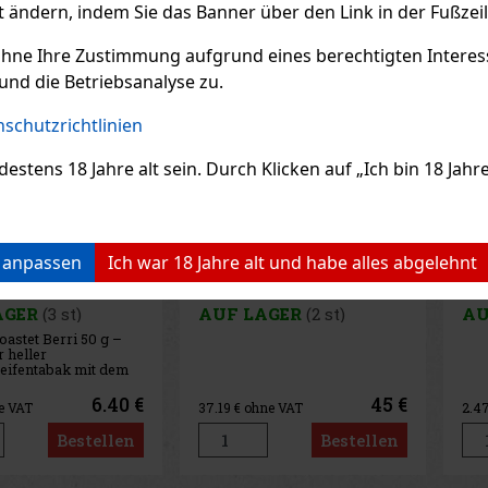
Rabatt: 24%
Rabatt: 50%
t ändern, indem Sie das Banner über den Link in der Fußzei
Aktion
Aktion
ohne Ihre Zustimmung aufgrund eines berechtigten Interesse
und die Betriebsanalyse zu.
schutzrichtlinien
ens 18 Jahre alt sein. Durch Klicken auf „Ich bin 18 Jahre 
n anpassen
Ich war 18 Jahre alt und habe alles abgelehnt
de Nicaragua
E-Zigarette LIO BASE
E
 de Cinco
PRO - Onyx
P
er 4er
LAGER
(2 st)
AUF LAGER
(5 st)
A
45 €
2.99 €
ohne VAT
2.47
€ ohne VAT
2
Bestellen
Bestellen