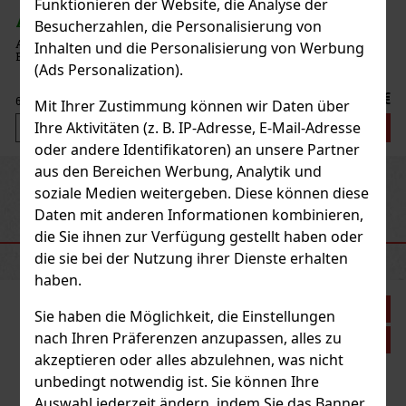
Funktionieren der Website, die Analyse der
AUF LAGER
(> 5 st)
Besucherzahlen, die Personalisierung von
Al Fakher Red Patch 50 g – arabischer heller Shisha-Tabak mit
Inhalten und die Personalisierung von Werbung
Erdbeergeschmack.
(Ads Personalization).
7.90 €
6.53
€ ohne VAT
Mit Ihrer Zustimmung können wir Daten über
Ihre Aktivitäten (z. B. IP-Adresse, E-Mail-Adresse
Bestellen
oder andere Identifikatoren) an unsere Partner
aus den Bereichen Werbung, Analytik und
Previous
Next
Neu
soziale Medien weitergeben. Diese können diese
Daten mit anderen Informationen kombinieren,
die Sie ihnen zur Verfügung gestellt haben oder
EMPFOHLENE PRODUKTE
die sie bei der Nutzung ihrer Dienste erhalten
haben.
Rabatt: 21%
Sie haben die Möglichkeit, die Einstellungen
nach Ihren Präferenzen anzupassen, alles zu
Aktion
akzeptieren oder alles abzulehnen, was nicht
unbedingt notwendig ist. Sie können Ihre
Auswahl jederzeit ändern, indem Sie das Banner
Al Fakher The Double Crunch 50 g