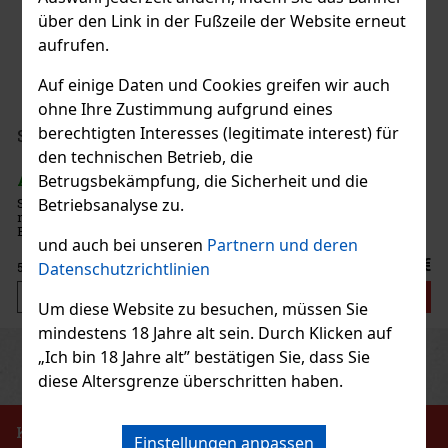
über den Link in der Fußzeile der Website erneut
AUF LAGER
(> 5 st)
aufrufen.
Al Fakher The Double Crunch 50 g – heller arabischer Shisha-
Tabak mit dem Geschmack von zwei Äpfeln.
Auf einige Daten und Cookies greifen wir auch
ohne Ihre Zustimmung aufgrund eines
7.90 €
6.53
€ ohne VAT
berechtigten Interesses (legitimate interest) für
Serbetli Toastet Berri 50g
den technischen Betrieb, die
Bestellen
AUF LAGER
(3 st)
Betrugsbekämpfung, die Sicherheit und die
Serbetli Toastet Berri 50 g – türkischer heller Wasserpfeifentabak
Betriebsanalyse zu.
mit dem Geschmack einer würzigen Mischung aus Himbeeren und
Neu
Brombeeren.
und auch bei unseren
Partnern und deren
6.40 €
Datenschutzrichtlinien
5.29
€ ohne VAT
Bestellen
Um diese Website zu besuchen, müssen Sie
mindestens 18 Jahre alt sein. Durch Klicken auf
Previous
Next
„Ich bin 18 Jahre alt” bestätigen Sie, dass Sie
Rabatt: 24%
diese Altersgrenze überschritten haben.
Aktion
KEIN VERKAUF VON TABAKERZEUGNISSEN AN
Einstellungen anpassen