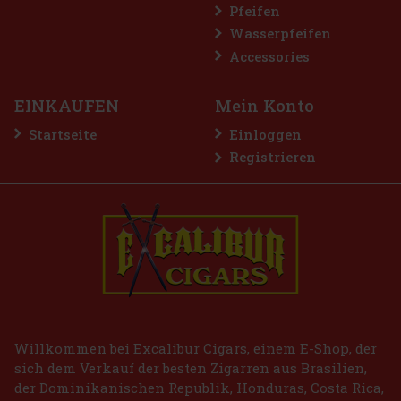
Pfeifen
Wasserpfeifen
Accessories
EINKAUFEN
Mein Konto
Startseite
Einloggen
Registrieren
E-Zigarette LIO BASE PRO - Gold
AUF LAGER
(2 st)
2.99 €
2.47
€ ohne VAT
Bestellen
Willkommen bei Excalibur Cigars, einem E-Shop, der
sich dem Verkauf der besten Zigarren aus Brasilien,
der Dominikanischen Republik, Honduras, Costa Rica,