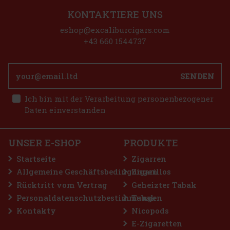
KONTAKTIERE UNS
Hookain Big Toy 50g
eshop@excaliburcigars.com
AUF LAGER
(5 st)
+43 660 1544737
Tabak Hookain Big Toy 50g - Deutscher heller Wasserpfeifentabak
mit Wassermelonen- und Minzgeschmack
SENDEN
8.90 €
7.36
€ ohne VAT
E-Zigarette LIO BASE PRO - Onyx
Ich bin mit der Verarbeitung personenbezogener
Bestellen
Daten einverstanden
AUF LAGER
(5 st)
UNSER E-SHOP
PRODUKTE
2.99 €
2.47
€ ohne VAT
Startseite
Zigarren
Bestellen
Allgemeine Geschäftsbedingungen
Zigarillos
Rücktritt vom Vertrag
Geheizter Tabak
Personaldatenschutzbestimmungen
Tabak
Rabatt: 50%
Kontakty
Nicopods
Aktion
E-Zigaretten