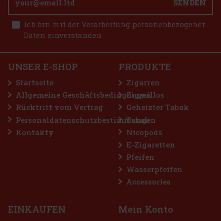
SENDEN
6.90 €
5.70
€ ohne VAT
E-Zigarette LIO BASE PRO - Onyx
Ich bin mit der Verarbeitung personenbezogener
Bestellen
Daten einverstanden
AUF LAGER
(5 st)
UNSER E-SHOP
PRODUKTE
2.99 €
2.47
€ ohne VAT
Startseite
Zigarren
Bestellen
Allgemeine Geschäftsbedingungen
Zigarillos
Rücktritt vom Vertrag
Geheizter Tabak
Personaldatenschutzbestimmungen
Tabak
Rabatt: 50%
Kontakty
Nicopods
Aktion
E-Zigaretten
Pfeifen
Wasserpfeifen
Accessories
EINKAUFEN
Mein Konto