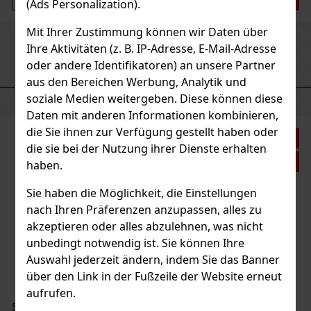
(Ads Personalization).
Mit Ihrer Zustimmung können wir Daten über
Previous
Next
Ihre Aktivitäten (z. B. IP-Adresse, E-Mail-Adresse
oder andere Identifikatoren) an unsere Partner
aus den Bereichen Werbung, Analytik und
EMPFOHLENE PRODUKTE
soziale Medien weitergeben. Diese können diese
Daten mit anderen Informationen kombinieren,
die Sie ihnen zur Verfügung gestellt haben oder
Rabatt: 21%
die sie bei der Nutzung ihrer Dienste erhalten
Aktion
haben.
Sie haben die Möglichkeit, die Einstellungen
nach Ihren Präferenzen anzupassen, alles zu
Rocky Patel Dark Star Short Star 1/20
akzeptieren oder alles abzulehnen, was nicht
AUF LAGER
(> 5 st)
unbedingt notwendig ist. Sie können Ihre
Auswahl jederzeit ändern, indem Sie das Banner
über den Link in der Fußzeile der Website erneut
aufrufen.
7.90 €
6.53
€ ohne VAT
Serbetli Toastet Berri 50g