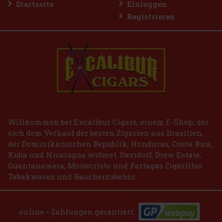
Startseite
Einloggen
Registrieren
E-Zigarette LIO BASE PRO - Gold
AUF LAGER
(2 st)
2.99 €
2.47
€ ohne VAT
Bestellen
Willkommen bei Excalibur Cigars, einem E-Shop, der
sich dem Verkauf der besten Zigarren aus Brasilien,
der Dominikanischen Republik, Honduras, Costa Rica,
Kuba und Nicaragua widmet. Davidoff, Drew Estate,
Guantanamera, Monecristo und Partagas Zigarillos.
Tabakwaren und Raucherzubehör.
online - Zahlungen garantiert: