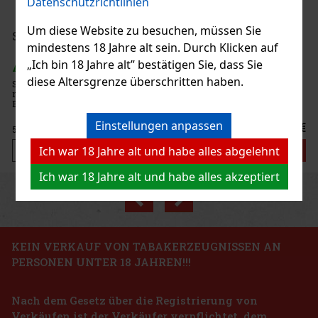
Datenschutzrichtlinien
nkles Deckblatt aus Nicaragua
esticht sie durch eine ausgewogene
5.30 €
Um diese Website zu besuchen, müssen Sie
0g
mindestens 18 Jahre alt sein. Durch Klicken auf
Bestellen
„Ich bin 18 Jahre alt” bestätigen Sie, dass Sie
diese Altersgrenze überschritten haben.
ürkischer heller Wasserpfeifentabak
zigen Mischung aus Himbeeren und
Rabatt: 20%
Aktion
Einstellungen anpassen
6.40 €
Ich war 18 Jahre alt und habe alles abgelehnt
Bestellen
Ich war 18 Jahre alt und habe alles akzeptiert
Previous
Next
Rabatt: 24%
Aktion
KEIN VERKAUF VON TABAKERZEUGNISSEN AN
PERSONEN UNTER 18 JAHREN!!!
Robusto 1/24
Nach dem Gesetz über die Registrierung von
Verkäufen ist der Verkäufer verpflichtet, dem