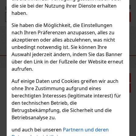
 in Esteli, Condega und Jalapa
die sie bei der Nutzung ihrer Dienste erhalten
13.90 €
haben.
Bestellen
Sie haben die Möglichkeit, die Einstellungen
nach Ihren Präferenzen anzupassen, alles zu
Previous
Next
akzeptieren oder alles abzulehnen, was nicht
unbedingt notwendig ist. Sie können Ihre
Auswahl jederzeit ändern, indem Sie das Banner
EMPFOHLENE PRODUKTE
über den Link in der Fußzeile der Website erneut
aufrufen.
Rabatt: 21%
Auf einige Daten und Cookies greifen wir auch
ohne Ihre Zustimmung aufgrund eines
Aktion
berechtigten Interesses (legitimate interest) für
den technischen Betrieb, die
ket Punk 1/24
Betrugsbekämpfung, die Sicherheit und die
Betriebsanalyse zu.
und auch bei unseren
Partnern und deren
teht aus erlesenen Tabaksorten aus
latt stammt aus Sumatra und die