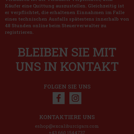
Käufer eine Quittung auszustellen. Gleichzeitig ist
er verpflichtet, die erhaltenen Einnahmen im Falle
7.90 €
eines technischen Ausfalls spätestens innerhalb von
o de Cinco Sampler 4er
48 Stunden online beim Steuerverwalter zu
Bestellen
registrieren.
BLEIBEN SIE MIT
45 €
UNS IN KONTAKT
Bestellen
FOLGEN SIE UNS
Rabatt: 50%
Aktion
KONTAKTIERE UNS
st Toro 1/24
eshop@excaliburcigars.com
+43 660 1544737