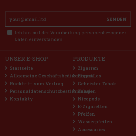
SENDEN
7.90 €
RO - Onyx
Ich bin mit der Verarbeitung personenbezogener
Bestellen
Daten einverstanden
UNSER E-SHOP
PRODUKTE
2.99 €
Startseite
Zigarren
Bestellen
Allgemeine Geschäftsbedingungen
Zigarillos
Rücktritt vom Vertrag
Geheizter Tabak
Personaldatenschutzbestimmungen
Tabak
Rabatt: 50%
Kontakty
Nicopods
Aktion
E-Zigaretten
Pfeifen
Wasserpfeifen
Accessories