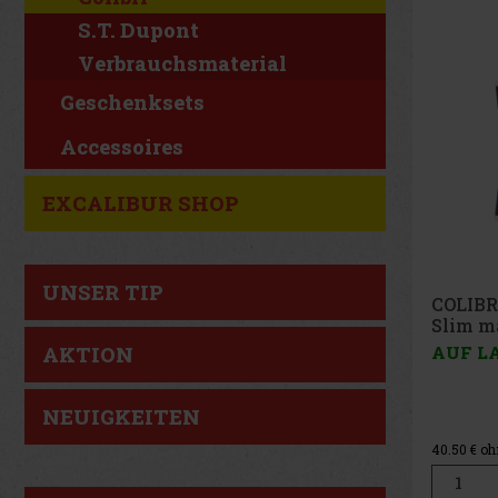
S.T. Dupont
Verbrauchsmaterial
Geschenksets
Accessoires
EXCALIBUR SHOP
UNSER TIP
COLIBR
Slim ro
AKTION
AUF L
NEUIGKEITEN
40.50
€ o