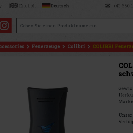
y
English
Deutsch
+43 660 
ccessories
Feuerzeuge
Colibri
COLIBRI Feuerz
COL
sch
Gewich
Herku
Marke
Unser 
Verfüg