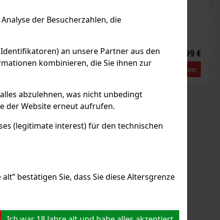
F LAGER
(2 st)
AUF LAGER
(> 5 st)
Analyse der Besucherzahlen, die
 Identifikatoren) an unsere Partner aus den
2.99 €
7.90 €
7
€ ohne VAT
6.53
€ ohne VAT
mationen kombinieren, die Sie ihnen zur
Bestellen
Bestellen
 alles abzulehnen, was nicht unbedingt
us
Next
le der Website erneut aufrufen.
s (legitimate interest) für den technischen
alt” bestätigen Sie, dass Sie diese Altersgrenze
Ich war 18 Jahre alt und habe alles akzeptiert