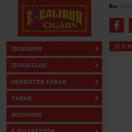
Česk
A
ZIGARREN
ZIGARILLOS
GEHEIZTER TABAK
TABAK
NICOPODS
E-ZIGARETTEN