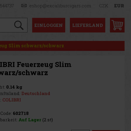
1544737
eshop@excaliburcigars.com
CZK
EUR
EINLOGGEN
LIEFERLAND
eug Slim schwarz/schwarz
IBRI Feuerzeug Slim
warz/schwarz
t:
0.14 kg
nftsland:
Deutschland
:
COLIBRI
Code:
602718
barkeit:
Auf Lager
(2 st)