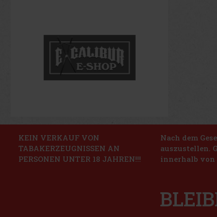
KEIN VERKAUF VON
Nach dem Geset
TABAKERZEUGNISSEN AN
auszustellen. 
PERSONEN UNTER 18 JAHREN!!!
innerhalb von 
BLEIB