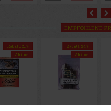
Previo
EMPFOHLENE P
Rabatt: 24%
Rabatt: 50%
Aktion
Aktion
e Nicaragua
E-Zigarette LIO BASE
E-
de Cinco
PRO - Onyx
PR