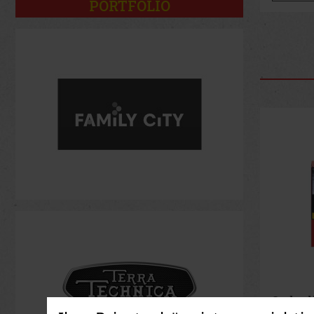
PORTFOLIO
Joya d
Cinco 