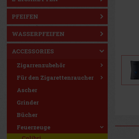
PFEIFEN
WASSERPFEIFEN
ACCESSORIES
Zigarrenzubehör
Für den Zigarettenraucher
Ascher
Grinder
Bücher
Feuerzeuge
Colibri