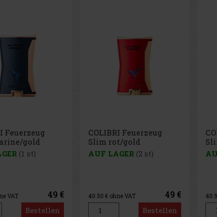
I Feuerzeug
COLIBRI Feuerzeug
CO
t/gold
Slim anthrazit/chrom
Sl
AGER
(2 st)
AUF LAGER
(1 st)
AU
49 €
49 €
hne VAT
40.50
€ ohne VAT
40.
Bestellen
Bestellen