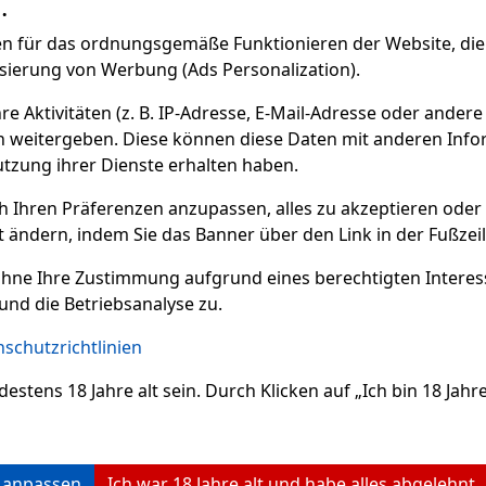
.
r 4er
AGER
(2 st)
AUF LAGER
(5 st)
AU
 für das ordnungsgemäße Funktionieren der Website, die 
isierung von Werbung (Ads Personalization).
 Aktivitäten (z. B. IP-Adresse, E-Mail-Adresse oder andere
45 €
2.99 €
ne VAT
2.47
€ ohne VAT
2.4
n weitergeben. Diese können diese Daten mit anderen Infor
Bestellen
Bestellen
utzung ihrer Dienste erhalten haben.
ch Ihren Präferenzen anzupassen, alles zu akzeptieren oder
Previo
t ändern, indem Sie das Banner über den Link in der Fußzei
ohne Ihre Zustimmung aufgrund eines berechtigten Interesse
und die Betriebsanalyse zu.
schutzrichtlinien
ens 18 Jahre alt sein. Durch Klicken auf „Ich bin 18 Jahre 
n anpassen
Ich war 18 Jahre alt und habe alles abgelehnt