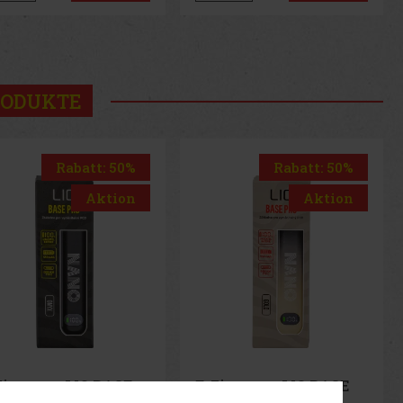
us
Next
RODUKTE
Rabatt: 50%
Rabatt: 20%
Aktion
Aktion
Zigarette LIO BASE
Alec Bradley Prensado
O - Gold
Robusto 1/24