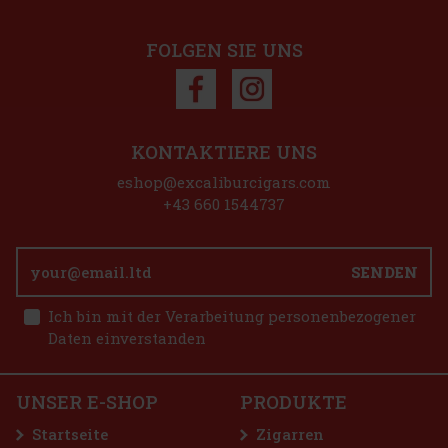
FOLGEN SIE UNS
Rabatt: 50%
Aktion
KONTAKTIERE UNS
Grinder Metall/Kunststoff Holzoptik 3tlg. sort. Ø
55mm/H40mm
eshop@excaliburcigars.com
AUF LAGER
(> 5 st)
+43 660 1544737
SENDEN
5.90 €
4.88
€ ohne VAT
E-Zigarette LIO BASE PRO - Onyx
Ich bin mit der Verarbeitung personenbezogener
Bestellen
Daten einverstanden
AUF LAGER
(5 st)
UNSER E-SHOP
PRODUKTE
2.99 €
2.47
€ ohne VAT
Startseite
Zigarren