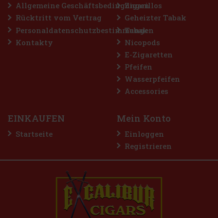
Bestellen
Allgemeine Geschäftsbedingungen
Zigarillos
Rücktritt vom Vertrag
Geheizter Tabak
Personaldatenschutzbestimmungen
Tabak
Rabatt: 50%
Kontakty
Nicopods
Aktion
E-Zigaretten
Pfeifen
Wasserpfeifen
Accessories
EINKAUFEN
Mein Konto
Startseite
Einloggen
Registrieren
E-Zigarette LIO BASE PRO - Gold
AUF LAGER
(2 st)
2.99 €
2.47
€ ohne VAT