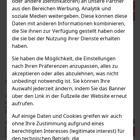
oder andere Identifikatoren) an unsere Partner
Rabatt: 21%
aus den Bereichen Werbung, Analytik und
soziale Medien weitergeben. Diese können diese
Aktion
Daten mit anderen Informationen kombinieren,
die Sie ihnen zur Verfügung gestellt haben oder
die sie bei der Nutzung ihrer Dienste erhalten
Zorr Grinder Tear Force 1 silber
haben.
AUF LAGER
(> 5 st)
Sie haben die Möglichkeit, die Einstellungen
nach Ihren Präferenzen anzupassen, alles zu
akzeptieren oder alles abzulehnen, was nicht
17.90 €
14.79
€ ohne VAT
unbedingt notwendig ist. Sie können Ihre
Serbetli Toastet Berri 50g
Auswahl jederzeit ändern, indem Sie das Banner
Bestellen
AUF LAGER
(3 st)
über den Link in der Fußzeile der Website erneut
Serbetli Toastet Berri 50 g – türkischer heller Wasserpfeifentabak
aufrufen.
mit dem Geschmack einer würzigen Mischung aus Himbeeren und
Brombeeren.
Auf einige Daten und Cookies greifen wir auch
6.40 €
5.29
€ ohne VAT
ohne Ihre Zustimmung aufgrund eines
berechtigten Interesses (legitimate interest) für
Bestellen
den technischen Betrieb, die