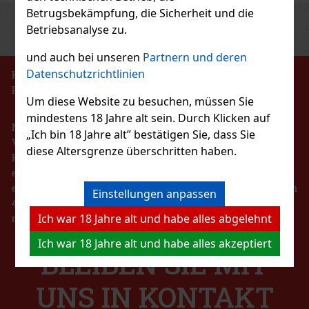
Betrugsbekämpfung, die Sicherheit und die
Previous
Next
Rabatt: 24%
Betriebsanalyse zu.
Aktion
und auch bei unseren
Partnern und deren
Datenschutzrichtlinien
KEIN VERKAUF VON TABAKERZEUGNISSEN AN
PERSONEN UNTER 18 JAHREN!!!
Grinder Alu "Kugel" grün/gold 4-tlg. Ø
Um diese Website zu besuchen, müssen Sie
62mm/H64mm
mindestens 18 Jahre alt sein. Durch Klicken auf
Nach dem Gesetz über die Registrierung von
AUF LAGER
(> 5 st)
„Ich bin 18 Jahre alt” bestätigen Sie, dass Sie
Verkäufen ist der Verkäufer verpflichtet, dem
diese Altersgrenze überschritten haben.
Käufer eine Quittung auszustellen. Gleichzeitig ist
er verpflichtet, die erhaltenen Einnahmen im Falle
24 €
eines technischen Ausfalls spätestens innerhalb von
19.83
€ ohne VAT
Joya de Nicaragua Cinco de Cinco Sampler 4er
Einstellungen anpassen
48 Stunden online beim Steuerverwalter zu
Bestellen
Ich war 18 Jahre alt und habe alles abgelehnt
registrieren.
AUF LAGER
(2 st)
Ich war 18 Jahre alt und habe alles akzeptiert
BLEIBEN SIE MIT
45 €
37.19
€ ohne VAT
UNS IN KONTAKT
Bestellen