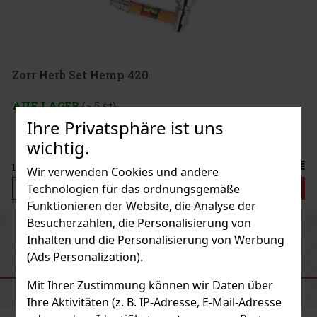
Zorr Herb Set Hemp 420
AUF LAGER
(> 5 st)
Ihre Privatsphäre ist uns
wichtig.
12.90 €
10.66
€ ohne VAT
Wir verwenden Cookies und andere
Technologien für das ordnungsgemäße
Bestellen
Funktionieren der Website, die Analyse der
Besucherzahlen, die Personalisierung von
Previous
Next
Inhalten und die Personalisierung von Werbung
(Ads Personalization).
EMPFOHLENE PRODUKTE
Mit Ihrer Zustimmung können wir Daten über
Ihre Aktivitäten (z. B. IP-Adresse, E-Mail-Adresse