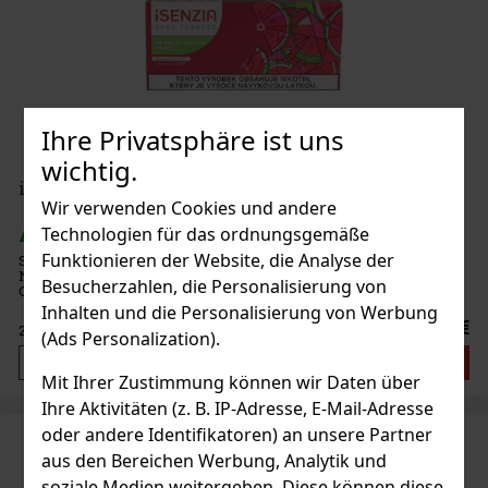
Ihre Privatsphäre ist uns
wichtig.
iSENZIA Summer Watermelon Crush náplň
Wir verwenden Cookies und andere
Technologien für das ordnungsgemäße
AUF LAGER
(> 5 Kar)
Funktionieren der Website, die Analyse der
Süßer Melonengeschmack ohne Tabak. Geschmackserlebnis mit
Nikotin. ISENZIA-Füllungen sind nur für die Verwendung mit dem
Besucherzahlen, die Personalisierung von
Gerät Pulze bestimmt. Eine Packung enthält 20 Nachfüllungen. Der
Karton enthält 10 Packungen.
Inhalten und die Personalisierung von Werbung
35.80 €
29.59
€ ohne VAT
(Ads Personalization).
Bestellen
Mit Ihrer Zustimmung können wir Daten über
Ihre Aktivitäten (z. B. IP-Adresse, E-Mail-Adresse
oder andere Identifikatoren) an unsere Partner
aus den Bereichen Werbung, Analytik und
soziale Medien weitergeben. Diese können diese