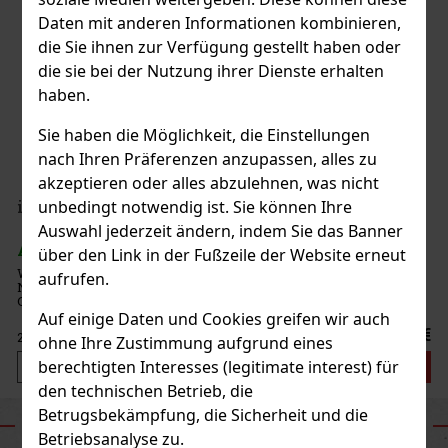
Daten mit anderen Informationen kombinieren,
die Sie ihnen zur Verfügung gestellt haben oder
die sie bei der Nutzung ihrer Dienste erhalten
haben.
Sie haben die Möglichkeit, die Einstellungen
nach Ihren Präferenzen anzupassen, alles zu
akzeptieren oder alles abzulehnen, was nicht
unbedingt notwendig ist. Sie können Ihre
iSENZIA Forest Berry Crush náplň
Auswahl jederzeit ändern, indem Sie das Banner
AUF LAGER
(> 5 Kar)
über den Link in der Fußzeile der Website erneut
Waldfruchtgeschmack ohne Tabak. Geschmackserlebnis mit
aufrufen.
Nikotin. ISENZIA-Füllungen sind nur für die Verwendung mit dem
Gerät Pulze bestimmt. Eine Packung enthält 20 Nachfüllungen. Der
Karton enthält 10 Packungen.
Auf einige Daten und Cookies greifen wir auch
35.80 €
29.59
€ ohne VAT
ohne Ihre Zustimmung aufgrund eines
berechtigten Interesses (legitimate interest) für
Bestellen
den technischen Betrieb, die
Betrugsbekämpfung, die Sicherheit und die
VORTEILE UNSERES E-SHOPS
Betriebsanalyse zu.