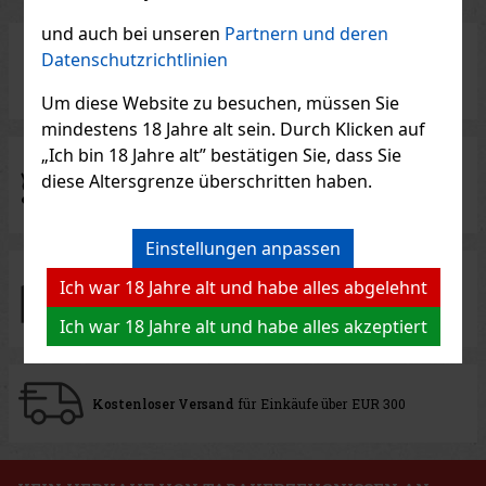
und auch bei unseren
Partnern und deren
Datenschutzrichtlinien
Traditioneller Verkäufer
mit 27 Jahren Erfahrung
Um diese Website zu besuchen, müssen Sie
mindestens 18 Jahre alt sein. Durch Klicken auf
„Ich bin 18 Jahre alt” bestätigen Sie, dass Sie
diese Altersgrenze überschritten haben.
Exklusive Zigarren-Marken
Einstellungen anpassen
Ich war 18 Jahre alt und habe alles abgelehnt
100% Ware auf Lager
zum sofortigen Versand
Ich war 18 Jahre alt und habe alles akzeptiert
Kostenloser Versand
für Einkäufe über EUR 300