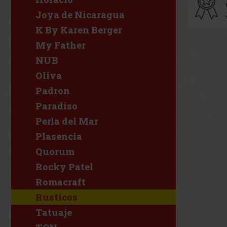
Joya de Nicaragua
K By Karen Berger
My Father
NUB
Oliva
Padron
Paradiso
Perla del Mar
Plasencia
Quorum
Rocky Patel
Romacraft
Rusticos
Tatuaje