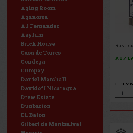
Aging Room
Aganorsa
AJ Fernandez
Asylum
Brick House
Rustic
Casa de Torres
AUF L
Condega
Cumpay
Daniel Marshall
1.57
€ ohn
Davidoff Nicaragua
Drew Estate
Dunbarton
EL Baton
Gilbert de Montsalvat
Horacio