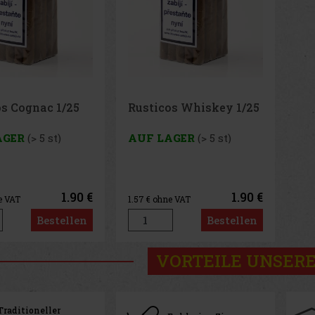
os Cognac 1/25
Rusticos Whiskey 1/25
AGER
(> 5 st)
AUF LAGER
(> 5 st)
1.90 €
1.90 €
e VAT
1.57
€ ohne VAT
Bestellen
Bestellen
VORTEILE UNSERE
Traditioneller