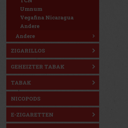
TCN
Umnum
Vegafina Nicaragua
Andere
Andere
ZIGARILLOS
GEHEIZTER TABAK
TABAK
NICOPODS
E-ZIGARETTEN