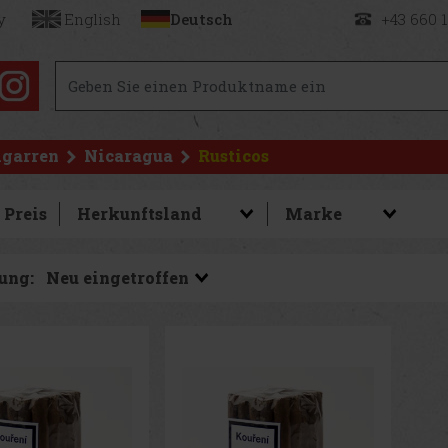
y
English
Deutsch
+43 660 
igarren
Nicaragua
Rusticos
Preis
ung: