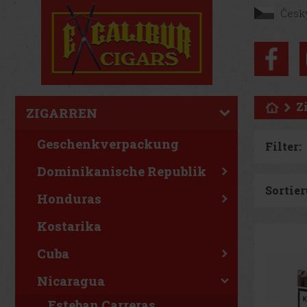
Česk
Z
ZIGARREN
Geschenkverpackung
Filter:
Dominikanische Republik
Sortier
Honduras
Kostarika
Cuba
Nicaragua
Esteban Carreras