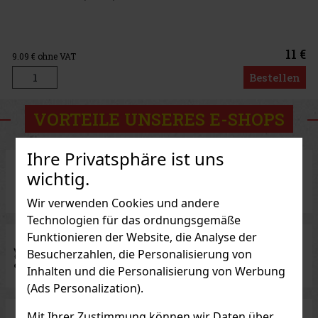
11 €
9.09
€ ohne VAT
Bestellen
VORTEILE UNSERES E-SHOPS
Ihre Privatsphäre ist uns
wichtig.
Traditioneller Verkäufer
mit 27 Jahren Erfahrung
Wir verwenden Cookies und andere
Technologien für das ordnungsgemäße
Funktionieren der Website, die Analyse der
Besucherzahlen, die Personalisierung von
Exklusive Zigarren-Marken
Inhalten und die Personalisierung von Werbung
(Ads Personalization).
Mit Ihrer Zustimmung können wir Daten über