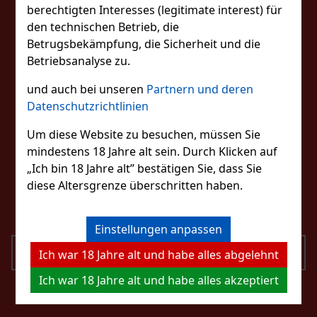
BLEIBEN SIE MIT
berechtigten Interesses (legitimate interest) für
den technischen Betrieb, die
UNS IN KONTAKT
Betrugsbekämpfung, die Sicherheit und die
Betriebsanalyse zu.
und auch bei unseren
Partnern und deren
FOLGEN SIE UNS
Datenschutzrichtlinien
Um diese Website zu besuchen, müssen Sie
mindestens 18 Jahre alt sein. Durch Klicken auf
KONTAKTIERE UNS
„Ich bin 18 Jahre alt” bestätigen Sie, dass Sie
diese Altersgrenze überschritten haben.
eshop@excaliburcigars.com
+43 660 1544737
Einstellungen anpassen
SENDEN
Ich war 18 Jahre alt und habe alles abgelehnt
Ich war 18 Jahre alt und habe alles akzeptiert
Ich bin mit der Verarbeitung personenbezogener
Daten einverstanden