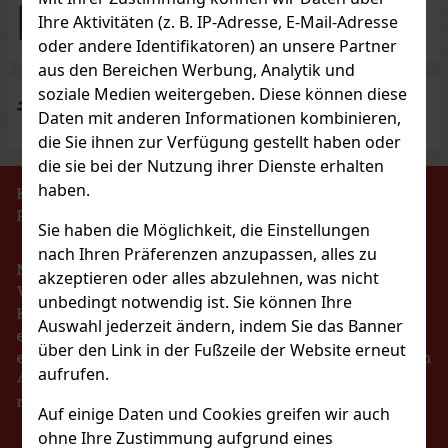
100% Ware auf Lager
zum sofortigen Versand
Ihre Aktivitäten (z. B. IP-Adresse, E-Mail-Adresse
oder andere Identifikatoren) an unsere Partner
aus den Bereichen Werbung, Analytik und
soziale Medien weitergeben. Diese können diese
Kostenloser Versand
für Einkäufe über EUR 300
Daten mit anderen Informationen kombinieren,
die Sie ihnen zur Verfügung gestellt haben oder
die sie bei der Nutzung ihrer Dienste erhalten
haben.
KEIN VERKAUF VON TABAKERZEUGNISSEN AN
PERSONEN UNTER 18 JAHREN!!!
Sie haben die Möglichkeit, die Einstellungen
nach Ihren Präferenzen anzupassen, alles zu
Nach dem Gesetz über die Registrierung von
akzeptieren oder alles abzulehnen, was nicht
Verkäufen ist der Verkäufer verpflichtet, dem
unbedingt notwendig ist. Sie können Ihre
Käufer eine Quittung auszustellen. Gleichzeitig ist
Auswahl jederzeit ändern, indem Sie das Banner
er verpflichtet, die erhaltenen Einnahmen im Falle
über den Link in der Fußzeile der Website erneut
eines technischen Ausfalls spätestens innerhalb von
aufrufen.
48 Stunden online beim Steuerverwalter zu
registrieren.
Auf einige Daten und Cookies greifen wir auch
ohne Ihre Zustimmung aufgrund eines